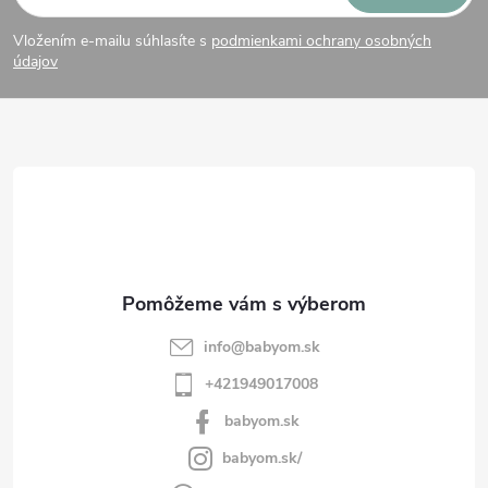
á
Vložením e-mailu súhlasíte s
podmienkami ochrany osobných
p
údajov
ä
t
i
e
info
@
babyom.sk
+421949017008
babyom.sk
babyom.sk/