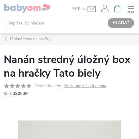
Prejsť
NÁKUPN
EUR
KOŠÍK
na
obsah
HĽADAŤ
Úložné boxy na hračky
Nanán stredný úložný box
na hračky Tato biely
Neohodnotené
Podrobnosti hodnotenia
Kód:
39003M