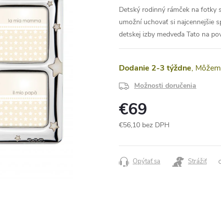
Detský rodinný rámček na fotky s
umožní uchovať si najcennejšie s
detskej izby medveďa Tato na po
Dodanie 2-3 týždne
Možnosti doručenia
€69
€56,10 bez DPH
Jednotková
cena:
Opýtať sa
Strážiť