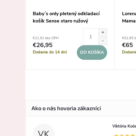
Baby´s only pletený odkladací
Lorena
košík Sense staro ružový
Mama
€21,91 bez DPH
€52,85 
€26,95
€65
Dodanie do 14 dní
Dodani
KOŠÍKA
DO KOŠÍKA
Viktória Koó
VK