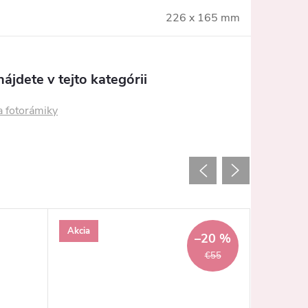
226 x 165 mm
ájdete v tejto kategórii
a fotorámiky
Akcia
–20 %
€55