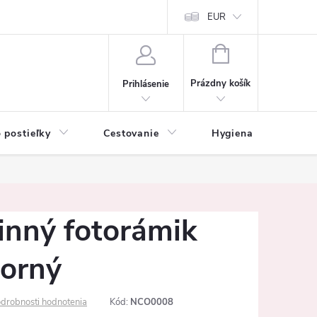
mačné podmienky
Vrátenie tovaru a reklamácia
EUR
Ochrana osobných ú
NÁKUPNÝ
KOŠÍK
Prázdny košík
Prihlásenie
 postieľky
Cestovanie
Hygiena
K
inný fotorámik
borný
drobnosti hodnotenia
Kód:
NCO0008