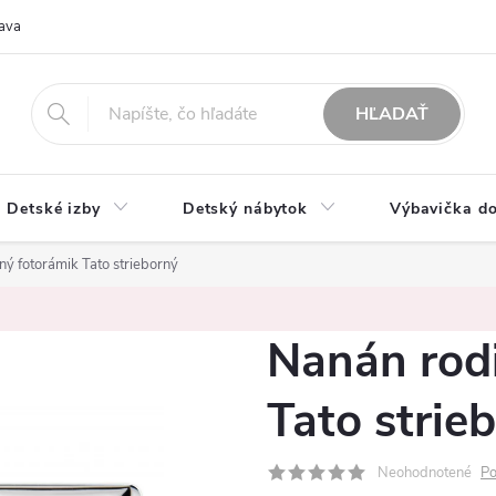
ava
O nás
Možnosti platby
Obchodné podmienky
Rekla
HĽADAŤ
Detské izby
Detský nábytok
Výbavička do
ý fotorámik Tato strieborný
Nanán rod
Tato strie
Neohodnotené
Po