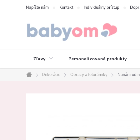
Prejsť
Napíšte nám
Kontakt
Individuálny prístup
Dopr
na
obsah
Zľavy
Personalizované produkty
Dekorácie
Obrazy a fotorámiky
Nanán rodinn
Domov