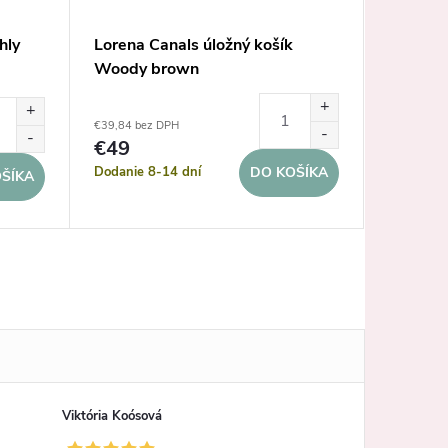
hly
Lorena Canals úložný košík
Nanán o
Woody brown
€39,84 bez DPH
€64,23 be
€49
€79
Dodanie 8-14 dní
Dodanie 
DO KOŠÍKA
ŠÍKA
Viktória Koósová