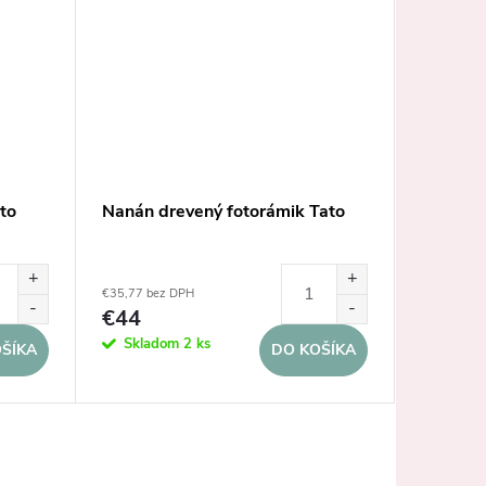
to
Nanán drevený fotorámik Tato
Nanán f
ružový
€35,77 bez DPH
€31,71 be
€44
€39
Skladom
2 ks
Dodanie 
ŠÍKA
DO KOŠÍKA