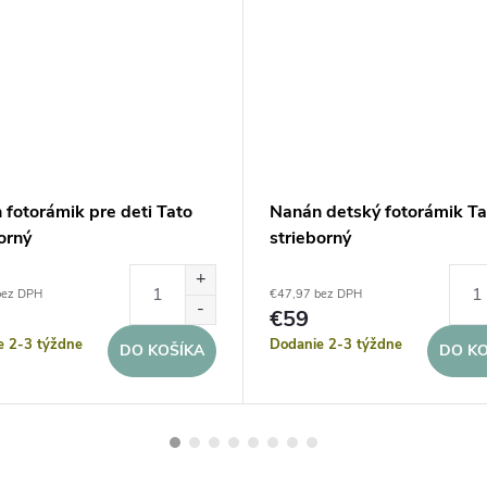
 fotorámik pre deti Tato
Nanán detský fotorámik Ta
orný
strieborný
bez DPH
€47,97 bez DPH
€59
e 2-3 týždne
Dodanie 2-3 týždne
DO KOŠÍKA
DO KO