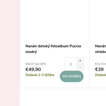
ilný
Nanán detský fotoalbum Puccio
Nanán
modrý
strieb
€40,57 bez DPH
€31,71 
€49,90
€39
Dodanie 2-3 týždne
Dodani
KOŠÍKA
DO KOŠÍKA