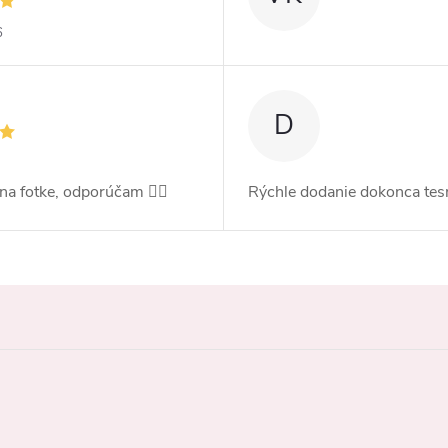
6
D
 na fotke, odporúčam 👍🏻
Rýchle dodanie dokonca tes