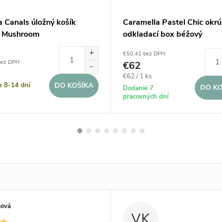
 Canals úložný košík
Caramella Pastel Chic okrú
 Mushroom
odkladací box béžový
€50,41 bez DPH
bez DPH
€62
Jednotková
€62 / 1 ks
e 8-14 dní
DO KOŠÍKA
cena:
DO KO
Dodanie 7
pracovných dní
sová
VK