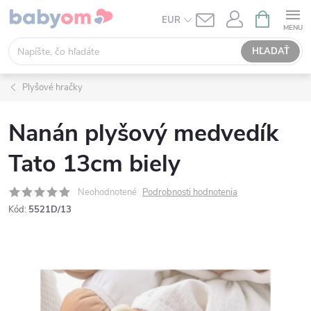
Prejsť
NÁKUPN
EUR
KOŠÍK
na
obsah
HĽADAŤ
Plyšové hračky
Nanán plyšový medvedík
Tato 13cm biely
Neohodnotené
Podrobnosti hodnotenia
Kód:
5521D/13