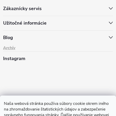
Zákaznícky servis
Užitočné informácie
Blog
Archív
Instagram
Naša webová stránka používa súbory cookie okrem iného
na zhromažďovanie štatistických údajov a zabezpečenie
Sledovať na Instagrame
správneho fungovania stránky. Ďalšie používanie webovej