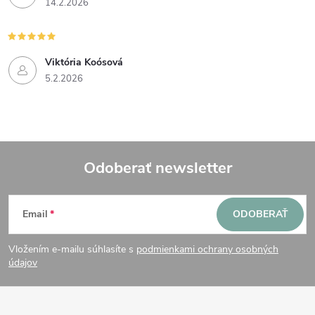
14.2.2026
Viktória Koósová
5.2.2026
Odoberať newsletter
Z
Email
ODOBERAŤ
á
Vložením e-mailu súhlasíte s
podmienkami ochrany osobných
p
údajov
ä