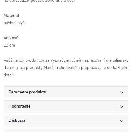
ho sprevádzať počas celého dňa a noci.
Materiál
bavlna, plyš
Veľkosť
13 cm
Väčšina ich produktov sa vyznačuje ručným spracovaním a taliansky
dizajn robia produkty Nanán rafinované a prepracované do každého
detailu.
Parametre produktu
Hodnotenie
Diskusia