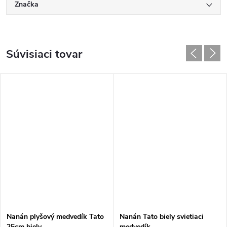
Značka
Súvisiaci tovar
Nanán plyšový medvedík Tato
Nanán Tato biely svietiaci
25cm biely
medvedík