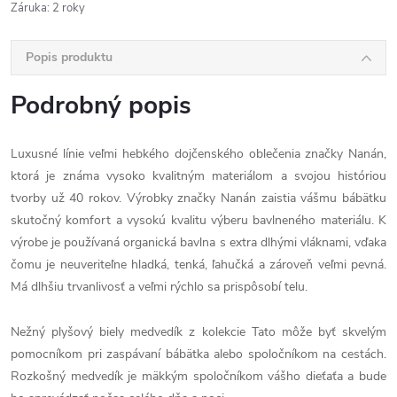
Záruka
:
2 roky
Popis produktu
Podrobný popis
Luxusné línie veľmi hebkého dojčenského oblečenia značky Nanán,
ktorá je známa vysoko kvalitným materiálom a svojou históriou
tvorby už 40 rokov. Výrobky značky Nanán zaistia vášmu bábätku
skutočný komfort a vysokú kvalitu výberu bavlneného materiálu. K
výrobe je používaná organická bavlna s extra dlhými vláknami, vďaka
čomu je neuveriteľne hladká, tenká, ľahučká a zároveň veľmi pevná.
Má dlhšiu trvanlivosť a veľmi rýchlo sa prispôsobí telu.
Nežný plyšový biely medvedík z kolekcie Tato môže byť skvelým
pomocníkom pri zaspávaní bábätka alebo spoločníkom na cestách.
Rozkošný medvedík je mäkkým spoločníkom vášho dieťaťa a bude