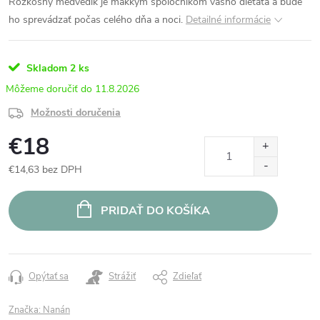
Rozkošný medvedík je mäkkým spoločníkom vášho dieťaťa a bude
ho sprevádzať počas celého dňa a noci.
Detailné informácie
Skladom
2 ks
11.8.2026
Možnosti doručenia
€18
€14,63 bez DPH
Jednotková
cena:
PRIDAŤ DO KOŠÍKA
Opýtať sa
Strážiť
Zdieľať
Značka:
Nanán