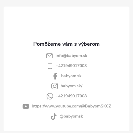
t
i
e
info
@
babyom.sk
+421949017008
babyom.sk
babyom.sk/
+421949017008
https://www.youtube.com/@BabyomSKCZ
@babyomsk