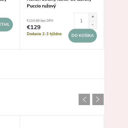
Puccio ružový
Puccio 
€104,88 bez DPH
€104,88 b
ETAIL
€129
€129
Dodanie 2-3 týždne
Dodanie 
DO KOŠÍKA