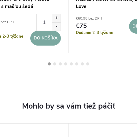
 s mašľou šedá
Love
€60,98 bez DPH
 bez DPH
€75
D
0
Dodanie 2-3 týždne
e 2-3 týždne
DO KOŠÍKA