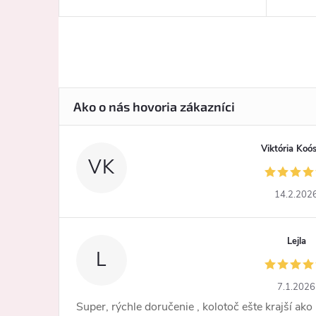
Viktória Koó
VK
14.2.202
Lejla
L
7.1.2026
Super, rýchle doručenie , kolotoč ešte krajší ako