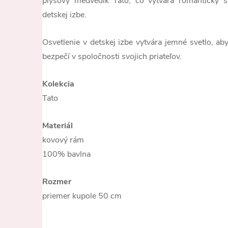
plyšový medvedík Tato, čo vytvára romantický 
detskej izbe.
Osvetlenie v detskej izbe vytvára jemné svetlo, ab
bezpečí v spoločnosti svojich priateľov.
Kolekcia
Tato
Materiál
kovový rám
100% bavlna
Rozmer
priemer kupole 50 cm