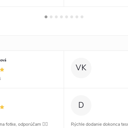
sová
VK
6
D
 na fotke, odporúčam 👍🏻
Rýchle dodanie dokonca tes