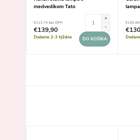
medvedíkom Tato
lampa
€113,74 bez DPH
€105,69
DETAIL
€139,90
€13
Dodanie 2-3 týždne
Dodani
DO KOŠÍKA
–25 %