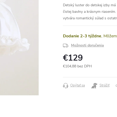
Detský luster do detskej izby má
čistej bavlny a krásnym riasením.
vytvára romantický súlad s ostat
Dodanie 2-3 týždne
Možnosti doručenia
€129
€104,88 bez DPH
Jednotková
cena:
Opýtať sa
Strážiť