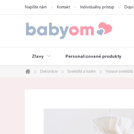
Prejsť
Napíšte nám
Kontakt
Individuálny prístup
Dopr
na
obsah
Zľavy
Personalizované produkty
Dekorácie
Svietidlá a lustre
Visiace svietidlá 
Domov