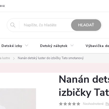
ava
O nás
Možnosti platby
Obchodné podmienky
Rekla
HĽADAŤ
Detské izby
Detský nábytok
Výbavička do
a lustre
Nanán detský luster do izbičky Tato smotanový
Nanán dets
izbičky Ta
Neohodnotené
Po