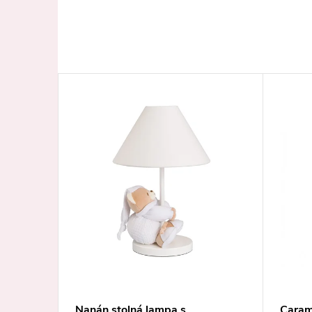
–40 %
€75
j izby
Nanán stolná lampa s
Carame