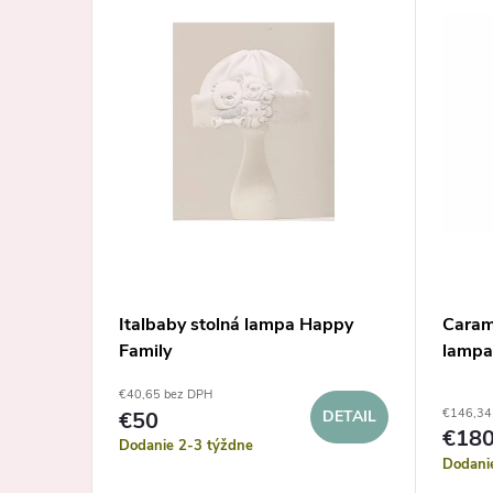
€44,95
lko
Italbaby stolná lampa Happy
Caram
Family
lampa
€40,65 bez DPH
€146,34
€50
DETAIL
€18
Dodanie 2-3 týždne
Dodani
KOŠÍKA