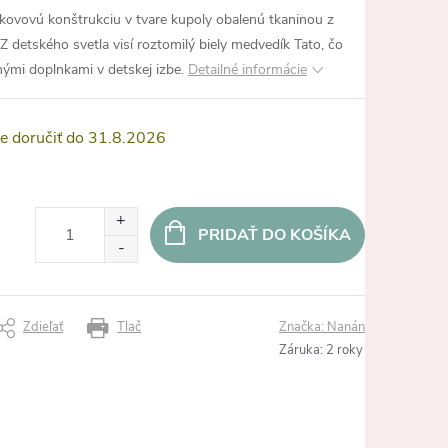
 kovovú konštrukciu v tvare kupoly obalenú tkaninou z
 Z detského svetla visí roztomilý biely medvedík Tato, čo
nými doplnkami v detskej izbe.
Detailné informácie
31.8.2026
PRIDAŤ DO KOŠÍKA
Zdieľať
Tlač
Značka:
Nanán
Záruka
:
2 roky