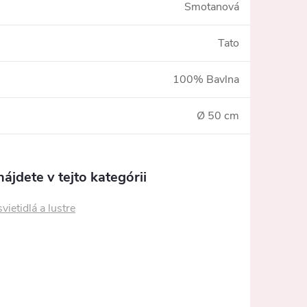
Smotanová
Tato
100% Bavlna
Ø 50 cm
ájdete v tejto kategórii
vietidlá a lustre