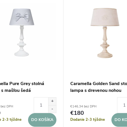
ella Pure Grey stolná
Caramella Golden Sand sto
 s mašľou šedá
lampa s drevenou nohou
 bez DPH
€146,34 bez DPH
0
€180
e 2-3 týždne
Dodanie 2-3 týždne
DO KOŠÍKA
DO KO