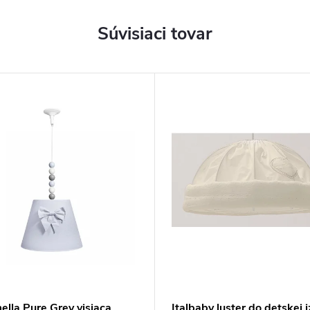
Súvisiaci tovar
lla Pure Grey visiaca
Italbaby luster do detskej 