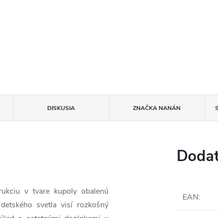
DISKUSIA
ZNAČKA
NANÁN
Dodat
rukciu v tvare kupoly obalenú
EAN
:
detského svetla visí rozkošný