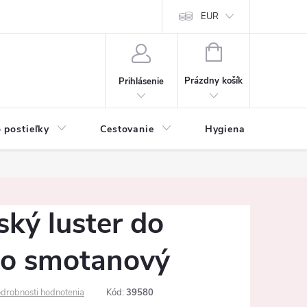
mačné podmienky
Vrátenie tovaru a reklamácia
EUR
Ochrana osobných ú
NÁKUPNÝ
KOŠÍK
Prázdny košík
Prihlásenie
 postieľky
Cestovanie
Hygiena
K
ký luster do
to smotanový
drobnosti hodnotenia
Kód:
39580