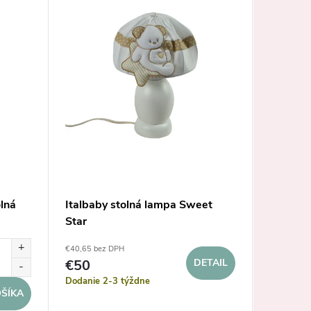
lná
Italbaby stolná lampa Sweet
Italbaby
Star
béžová
€40,65 bez DPH
€40,65 be
€50
DETAIL
€50
Dodanie 2-3 týždne
Dodanie 
ŠÍKA