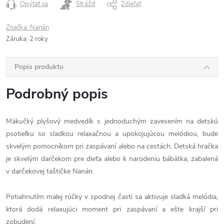
Opýtať sa
Strážiť
Zdieľať
Značka:
Nanán
Záruka
:
2 roky
Popis produktu
Podrobný popis
Mäkučký plyšový medvedík s jednoduchým zavesením na detskú
psotieľku so sladkou relaxačnou a upokojujúcou melódiou, bude
skvelým pomocníkom pri zaspávaní alebo na cestách. Detská hračka
je skvelým darčekom pre dieťa alebo k narodeniu bábätka, zabalená
v darčekovej taštičke Nanán.
Potiahnutím malej rúčky v spodnej časti sa aktivuje sladká melódia,
ktorá dodá relaxujúci moment pri zaspávaní a ešte krajší pri
zobudení.