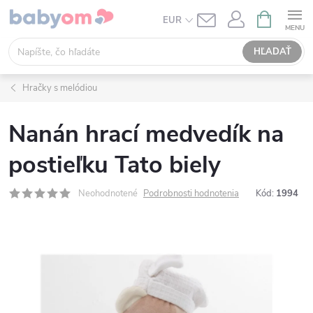
Prejsť
NÁKUPN
EUR
KOŠÍK
na
obsah
HĽADAŤ
Hračky s melódiou
Nanán hrací medvedík na
postieľku Tato biely
Neohodnotené
Podrobnosti hodnotenia
Kód:
1994