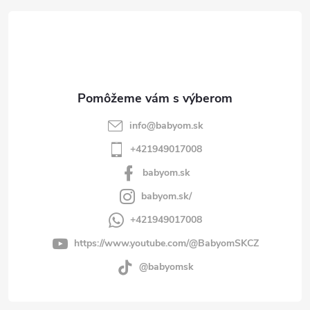
t
i
e
info
@
babyom.sk
+421949017008
babyom.sk
babyom.sk/
+421949017008
https://www.youtube.com/@BabyomSKCZ
@babyomsk