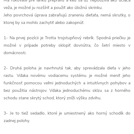
Má rukoväte pre ľahkú prepravu a keď sa už nepoužíva ako učiaca
veža, je možné ju rozšíriť a použiť ako úložnú skrinku.
Jeho povrchová úprava zabraňujú zraneniu dieťaťa, nemá skrutky, o
ktorej by sa mohlo zachytiť alebo zakopnúť.
1- Na prvej pozícii je Trotta trojstupňový rebrík. Spodná priečku je
možné v prípade potreby sklopiť dovnútra, čo šetrí miesto v
domácnosti.
2- Druhá poloha je navrhnutá tak, aby sprevádzala dieťa v jeho
rastu. Vďaka novému vodiacemu systému je možné meniť jeho
funkčnosť pomocou veľmi jednoduchých a intuitívnych pohybov a
bez použitia nástrojov. Vďaka jednoduchému sklzu sa z horného
schodu stane skrytý schod, ktorý zníži výšku zdvihu.
3- Je to tiež sedadlo, ktoré je umiestnený ako horný schodík do
zadnej polohy.