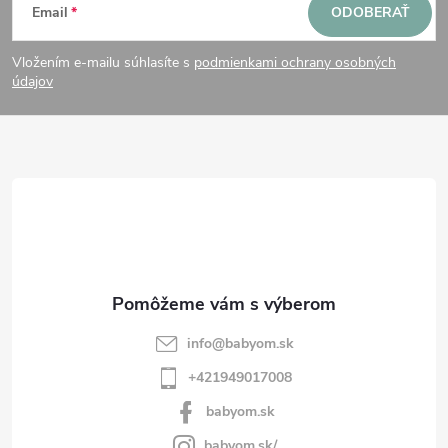
Email
ODOBERAŤ
á
Vložením e-mailu súhlasíte s
podmienkami ochrany osobných
p
údajov
ä
t
i
e
info
@
babyom.sk
+421949017008
babyom.sk
babyom.sk/