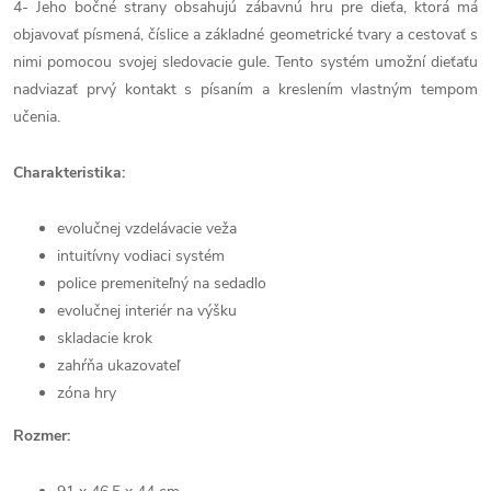
4- Jeho bočné strany obsahujú zábavnú hru pre dieťa, ktorá má
objavovať písmená, číslice a základné geometrické tvary a cestovať s
nimi pomocou svojej sledovacie gule. Tento systém umožní dieťaťu
nadviazať prvý kontakt s písaním a kreslením vlastným tempom
učenia.
Charakteristika:
evolučnej vzdelávacie veža
intuitívny vodiaci systém
police premeniteľný na sedadlo
evolučnej interiér na výšku
skladacie krok
zahŕňa ukazovateľ
zóna hry
Rozmer: