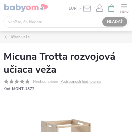
Prejsť
NÁKUPN
EUR
KOŠÍK
na
obsah
HĽADAŤ
Učiace veže
Micuna Trotta rozvojová
učiaca veža
Neohodnotené
Podrobnosti hodnotenia
Kód:
MONT-1872