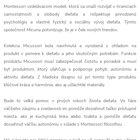
Montessori vzdelávacom modeli, ktorá sa snaží rozvíjať v hraniciach
samostatnosti a slobody dieťaťa a rešpektuje prirodzenú
psychológiu a vlastné fyzický a sociálny vývoj dieťaťa. Týmto
spoločnosť Micuna potvrdzuje, že je v čele nových trendov.
Kolekcia Micussori bola navrhnutá a vyrobená s ohľadom na
produkt v pomere k dieťaťu a jeho skutočným potrebám. Funkcie
produktu Micussori musí zabezpečovať čistotu a poriadok a musí
byť produktom, ktorý uľahčuje a podporuje pohyb, autonómiu a
aktivitu dieťaťa. Z hľadiska dizajnu sú pri tomto type produktu
kľúčové krása a harmónia, ako aj ušľachtilé materiály.
Bude to veľká pomoc v prvých rokoch života dieťaťa. Vo fáze
väčšieho záujmu a zvedavosti im pomôže dosiahnuť ťažko prístupné
miesta, ako je kuchynská linka alebo toaleta a pomôže dieťaťu
dosiahnuť väčšiu autonómiu v súlade s Montessori filozofiou.