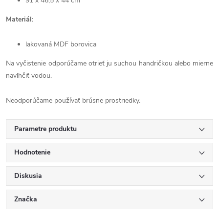
91 x 46,5 x 44 cm
Materiál:
lakovaná MDF borovica
Na vyčistenie odporúčame otrieť ju suchou handričkou alebo mierne
navlhčiť vodou.
Neodporúčame používať brúsne prostriedky.
Parametre produktu
Hodnotenie
Diskusia
Značka