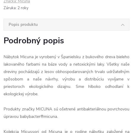
Značka:
Micuna
Záruka
:
2 roky
Popis produktu
Podrobný popis
Nábytok Micuna je vyrobený v Španielsku z bukového dreva bieleho
lakovaného farbami na báze vody a netoxickými laky. Všetky naše
dreviny pochádzajú z lesov obhospodarovaných trvalo udržateľným
spôsobom a naše návrhy, výrobu a distribúciu vyvíjame v
priestoroch ekologického dizajnu. Sme hlboko odhodlaní k
ekologickej výrobe.
Produkty značky MICUNA sú ošetrené antibakteriálnou povrchovou
úpravou babybacter®micuna.
Kolekcia Micussori od Micuna je o rodine nábytku založené na