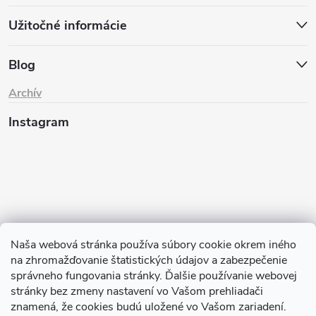
Užitočné informácie
Blog
Archív
Instagram
Naša webová stránka používa súbory cookie okrem iného
na zhromažďovanie štatistických údajov a zabezpečenie
Sledovať na Instagrame
správneho fungovania stránky. Ďalšie používanie webovej
stránky bez zmeny nastavení vo Vašom prehliadači
znamená, že cookies budú uložené vo Vašom zariadení.
TIk Tok
Instagram
Facebook