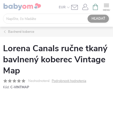
Prejsť
NÁKUPN
EUR
KOŠÍK
na
obsah
HĽADAŤ
Bavlnené koberce
Lorena Canals ručne tkaný
bavlnený koberec Vintage
Map
Neohodnotené
Podrobnosti hodnotenia
Kód:
C-VINTMAP