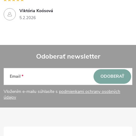
Viktória Koósová
5.2.2026
Odoberať newsletter
Z
Email
ODOBERAŤ
á
Vložením e-mailu súhlasíte s
podmienkami ochrany osobných
p
údajov
ä
t