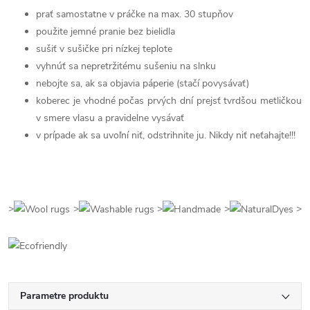
prať samostatne v práčke na max. 30 stupňov
použite jemné pranie bez bielidla
sušiť v sušičke pri nízkej teplote
vyhnúť sa nepretržitému sušeniu na slnku
nebojte sa, ak sa objavia páperie (stačí povysávať)
koberec je vhodné počas prvých dní prejsť tvrdšou metličkou
v smere vlasu a pravidelne vysávať
v prípade ak sa uvoľní niť, odstrihnite ju. Nikdy niť neťahajte!!!
>
>
>
>
>
Parametre produktu