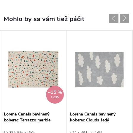
–15 %
€295
Lorena Canals bavlnený
Lorena Canals bavlnený
koberec Terrazzo marble
koberec Clouds šedý
€203,86 bez DPH
€117,89 bez DPH