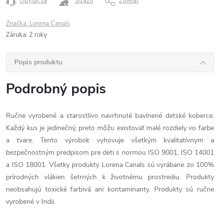
Opýtať sa
Strážiť
Zdieľať
Značka:
Lorena Canals
Záruka
:
2 roky
Popis produktu
Podrobný popis
Ručne vyrobené a starostlivo navrhnuté bavlnené detské koberce.
Každý kus je jedinečný, preto môžu existovať malé rozdiely vo farbe
a tvare. Tento výrobok vyhovuje všetkým kvalitatívnym a
bezpečnostným predpisom pre deti s normou ISO 9001, ISO 14001
a ISO 18001. Všetky produkty Lorena Canals sú vyrábane zo 100%
prírodných vlákien šetrných k životnému prostrediu. Produkty
neobsahujú toxické farbivá ani kontaminanty. Produkty sú ručne
vyrobené v Indii.