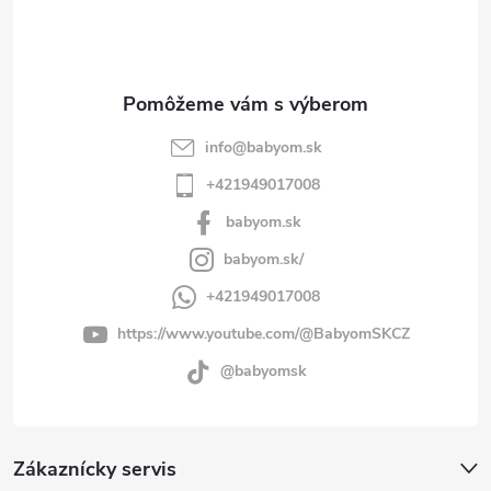
i
e
info
@
babyom.sk
+421949017008
babyom.sk
babyom.sk/
+421949017008
https://www.youtube.com/@BabyomSKCZ
@babyomsk
Zákaznícky servis