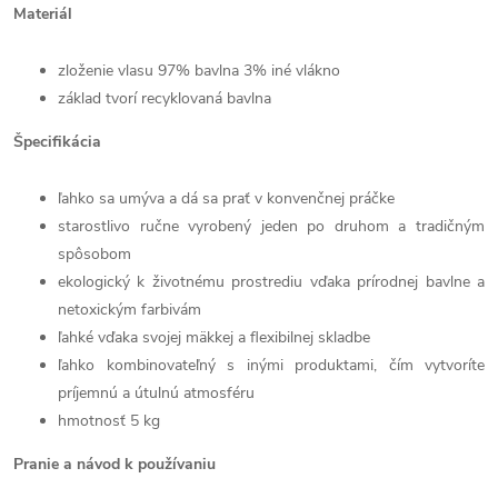
Materiál
zloženie vlasu 97% bavlna 3% iné vlákno
základ tvorí recyklovaná bavlna
Špecifikácia
ľahko sa umýva a dá sa prať v konvenčnej práčke
starostlivo ručne vyrobený jeden po druhom a tradičným
spôsobom
ekologický k životnému prostrediu vďaka prírodnej bavlne a
netoxickým farbivám
ľahké vďaka svojej mäkkej a flexibilnej skladbe
ľahko kombinovateľný s inými produktami, čím vytvoríte
príjemnú a útulnú atmosféru
hmotnosť 5 kg
Pranie a návod k používaniu