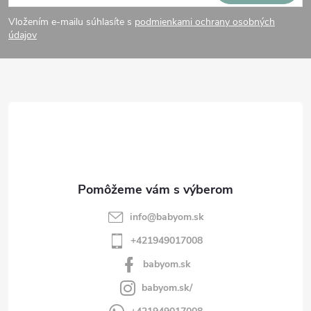
á
Vložením e-mailu súhlasíte s
podmienkami ochrany osobných
p
údajov
ä
t
i
e
info
@
babyom.sk
+421949017008
babyom.sk
babyom.sk/