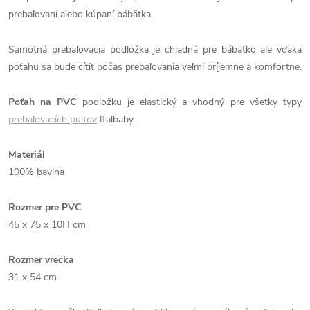
prebaľovaní alebo kúpaní bábätka.
Samotná prebaľovacia podložka je chladná pre bábätko ale vďaka
poťahu sa bude cítiť počas prebaľovania veľmi príjemne a komfortne.
Poťah na PVC
podložku je elastický a vhodný pre všetky typy
prebaľovacích pultov
Italbaby.
Materiál
100% bavlna
Rozmer pre PVC
45 x 75 x 10H cm
Rozmer vrecka
31 x 54 cm