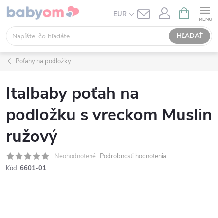
Prejsť
NÁKUPN
EUR
KOŠÍK
na
obsah
HĽADAŤ
Poťahy na podložky
Italbaby poťah na
podložku s vreckom Muslin
ružový
Neohodnotené
Podrobnosti hodnotenia
Kód:
6601-01