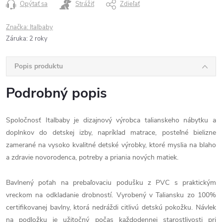
Opýtať sa
Strážiť
Zdieľať
Značka:
Italbaby
Záruka
:
2 roky
Popis produktu
Podrobný popis
Spoločnosť Italbaby je dizajnový výrobca talianskeho nábytku a
doplnkov do detskej izby, napríklad matrace, posteľné bielizne
zamerané na vysoko kvalitné detské výrobky, ktoré myslia na blaho
a zdravie novorodenca, potreby a priania nových matiek.
Bavlnený poťah na prebaľovaciu podušku z PVC s praktickým
vreckom na odkladanie drobností. Vyrobený v Taliansku zo 100%
certifikovanej bavlny, ktorá nedráždi citlivú detskú pokožku. Návlek
na podložku je užitočný počas každodennej starostlivosti pri