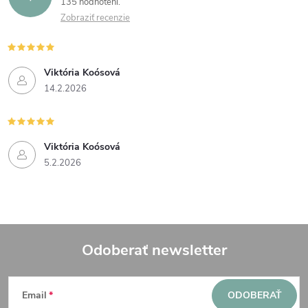
135 hodnotení
Zobraziť recenzie
Viktória Koósová
14.2.2026
Viktória Koósová
5.2.2026
Odoberať newsletter
Z
Email
ODOBERAŤ