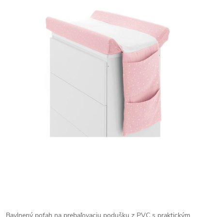
Bavlnený poťah na prebaľovaciu podušku z PVC s praktickým