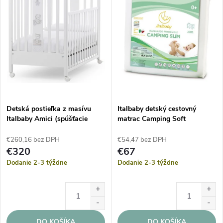
Detská postieľka z masívu
Italbaby detský cestovný
Italbaby Amici (spúšťacie
matrac Camping Soft
bočnice) – Biela
60x120cm
€260,16 bez DPH
€54,47 bez DPH
€320
€67
Dodanie 2-3 týždne
Dodanie 2-3 týždne
DO KOŠÍKA
DO KOŠÍKA