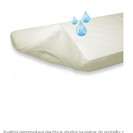
Kvalitná nepremokavá plachta je vhodná na matrac do postieľky z