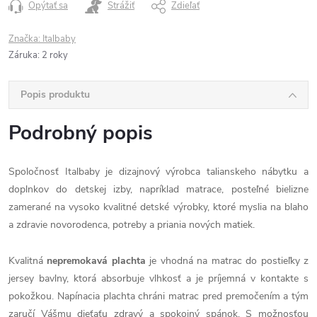
Opýtať sa
Strážiť
Zdieľať
Značka:
Italbaby
Záruka
:
2 roky
Popis produktu
Podrobný popis
Spoločnosť Italbaby je dizajnový výrobca talianskeho nábytku a
doplnkov do detskej izby, napríklad matrace, posteľné bielizne
zamerané na vysoko kvalitné detské výrobky, ktoré myslia na blaho
a zdravie novorodenca, potreby a priania nových matiek.
Kvalitná
nepremokavá plachta
je vhodná na matrac do postieľky z
jersey bavlny, ktorá absorbuje vlhkosť a je príjemná v kontakte s
pokožkou. Napínacia plachta chráni matrac pred premočením a tým
zaručí Vášmu dieťaťu zdravý a spokojný spánok. S možnosťou