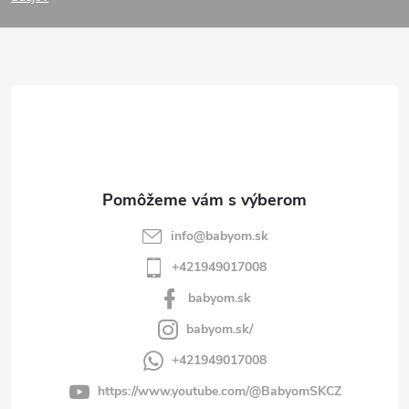
p
ä
t
i
e
info
@
babyom.sk
+421949017008
babyom.sk
babyom.sk/
+421949017008
https://www.youtube.com/@BabyomSKCZ