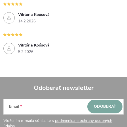
Viktória Koósová
14.2.2026
Viktória Koósová
5.2.2026
Odoberať newsletter
Z
Email
ODOBERAŤ
á
Vložením e-mailu súhlasíte s
podmienkami ochrany osobných
údajov