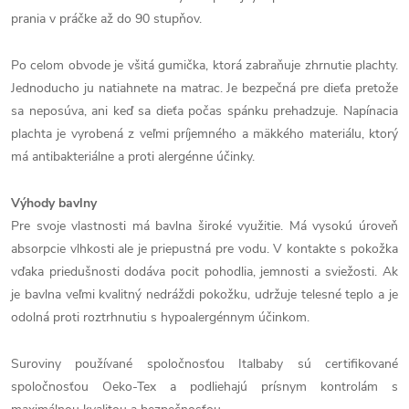
prania v práčke až do 90 stupňov.
Po celom obvode je všitá gumička, ktorá zabraňuje zhrnutie plachty.
Jednoducho ju natiahnete na matrac. Je bezpečná pre dieťa pretože
sa neposúva, ani keď sa dieťa počas spánku prehadzuje. Napínacia
plachta je vyrobená z veľmi príjemného a mäkkého materiálu, ktorý
má antibakteriálne a proti alergénne účinky.
Výhody bavlny
Pre svoje vlastnosti má bavlna široké využitie. Má vysokú úroveň
absorpcie vlhkosti ale je priepustná pre vodu. V kontakte s pokožka
vďaka priedušnosti dodáva pocit pohodlia, jemnosti a sviežosti. Ak
je bavlna veľmi kvalitný nedráždi pokožku, udržuje telesné teplo a je
odolná proti roztrhnutiu s hypoalergénnym účinkom.
Suroviny používané spoločnosťou Italbaby sú certifikované
spoločnosťou Oeko-Tex a podliehajú prísnym kontrolám s