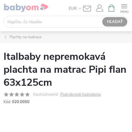
Prejsť
NÁKUPN
EUR
KOŠÍK
na
obsah
HĽADAŤ
Plachty na matrace
Italbaby nepremokavá
plachta na matrac Pipi flan
63x125cm
Neohodnotené
Podrobnosti hodnotenia
Kód:
020.0050