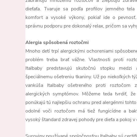
zabraňujú množeniu roztočov a zlepšujú zdrav
dieťaťa. Tvaruje sa podľa profilov jemného tela
komfort a vysoké výkony, pokiaľ ide o pevnosť.
správnu podporu pre dokonalý relax, pričom sa vyhý
Alergia spôsobená roztočmi
Mnoho detí trpí alergickými ochoreniami spôsobené
problém treba brať vážne. Vlastnosti proti ro
Italbaby predstavujú skutočnú stopku medzi 
špeciálnemu ošetreniu tkaniny. Už po niekoľkých t
vankúša Italbaby ošetreného proti roztočom z
alergických symptómov. Môžeme teda tvrdiť, že
ponúkajú tú najlepšiu ochranu pred alergénmi tohto
odolné voči roztočom má tiež fungicídne a bak
vysoký štandard zdravej pohody pre dieťa a pokoj v 
Suroviny používané spoločnosťou Italbaby sú certi