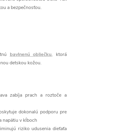
tou a bezpečnosťou.
itnú
bavlnenú obliečku
, ktorá
emnou detskou kožou.
rava zabíja prach a roztoče a
poskytuje dokonalú podporu pre
a napätiu v kĺboch
liminujú riziko udusenia dieťaťa