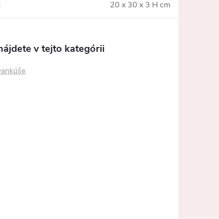
:
20 x 30 x 3 H cm
ájdete v tejto kategórii
vankúše