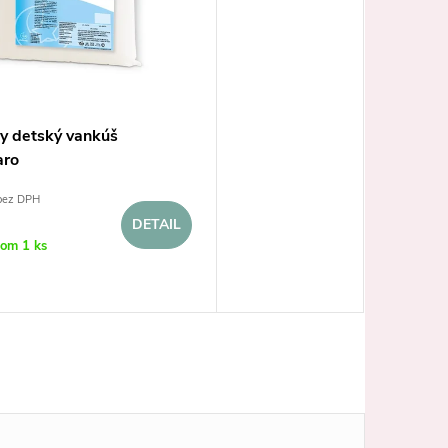
by detský vankúš
aro
bez DPH
DETAIL
dom
1 ks