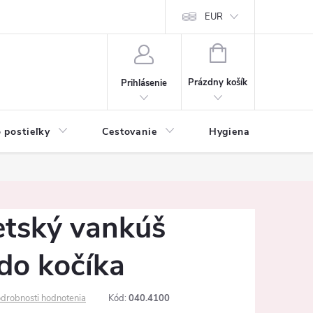
mačné podmienky
Vrátenie tovaru a reklamácia
EUR
Ochrana osobných ú
NÁKUPNÝ
KOŠÍK
Prázdny košík
Prihlásenie
 postieľky
Cestovanie
Hygiena
K
etský vankúš
do kočíka
drobnosti hodnotenia
Kód:
040.4100