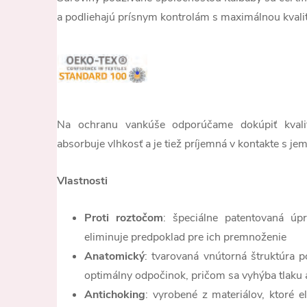
a podliehajú prísnym kontrolám s maximálnou kvali
Na ochranu vankúše odporúčame dokúpiť kval
absorbuje vlhkosť a je tiež príjemná v kontakte s j
Vlastnosti
Proti roztočom
: špeciálne patentovaná úp
eliminuje predpoklad pre ich premnoženie
Anatomický
: tvarovaná vnútorná štruktúra 
optimálny odpočinok, pričom sa vyhýba tlaku 
Antichoking
: vyrobené z materiálov, ktoré e