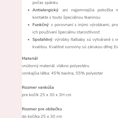
počas spánku
Antialergický
: ani najjemnejšia pokožka n
kontakte s touto špeciálnou tkaninou
Funkčný
: v porovnaní s inými výrobkami, pr
ich používaní špeciálnu starostlivosť
Spoľahlivý
: výrobky Italbaby sú vytvárané s 
kvalitou. Kvalitné suroviny sú zárukou dlhej ži
Materiál
vnútorný materiál: vlákno polyestéru
vonkajšia látka: 45% bavlna, 55% polyester
Rozmer vankúša
pre kočík 25 x 30 x 3H cm
Rozmer pre obliečku
do kočíka 25 x 30 cm