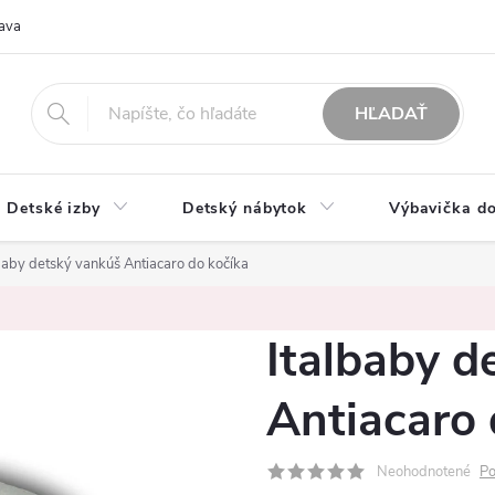
ava
O nás
Možnosti platby
Obchodné podmienky
Rekla
HĽADAŤ
Detské izby
Detský nábytok
Výbavička do
baby detský vankúš Antiacaro do kočíka
Italbaby d
Antiacaro 
Neohodnotené
Po