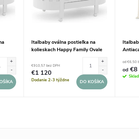
na
Italbaby oválna postieľka na
Italba
kolieskach Happy Family Ovale
Antiac
od €6,50 
€910,57 bez DPH
€8
od
€1 120
Skla
Dodanie 2-3 týždne
OŠÍKA
DO KOŠÍKA