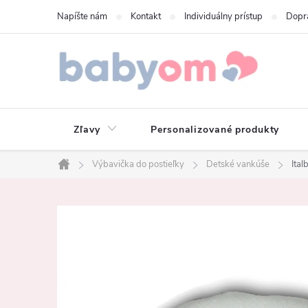
Prejsť
Napíšte nám
Kontakt
Individuálny prístup
Dopr
na
obsah
Zľavy
Personalizované produkty
Výbavička do postieľky
Detské vankúše
Ital
Domov