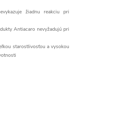
evykazuje žiadnu reakciu pri
odukty Antiacaro nevyžadujú pri
veľkou starostlivosťou a vysokou
votnosti