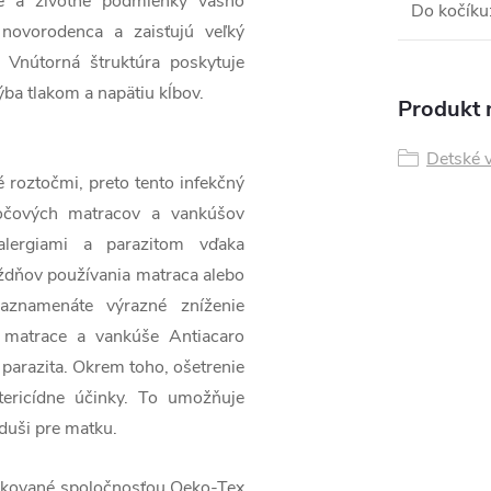
ie a životné podmienky vášho
Do kočíku
 novorodenca a zaisťujú veľký
 Vnútorná štruktúra poskytuje
ba tlakom a napätiu kĺbov.
Produkt n
Detské 
 roztočmi, preto tento infekčný
ztočových matracov a vankúšov
alergiami a parazitom vďaka
ýždňov používania matraca alebo
aznamenáte výrazné zníženie
 matrace a vankúše Antiacaro
 parazita. Okrem toho, ošetrenie
tericídne účinky. To umožňuje
duši pre matku.
fikované spoločnosťou Oeko-Tex