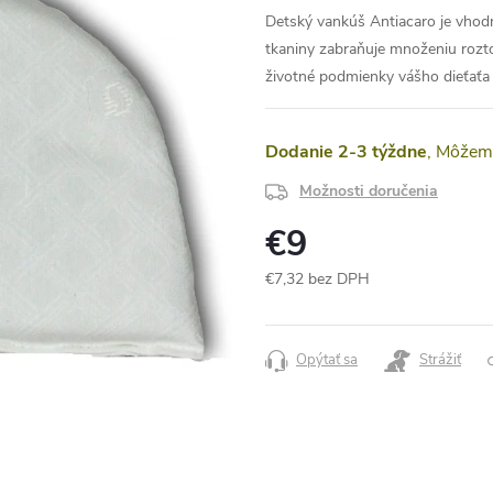
Detský vankúš Antiacaro je vhod
tkaniny zabraňuje množeniu rozto
životné podmienky vášho dieťaťa
Dodanie 2-3 týždne
Možnosti doručenia
€9
€7,32 bez DPH
Jednotková
cena:
Opýtať sa
Strážiť