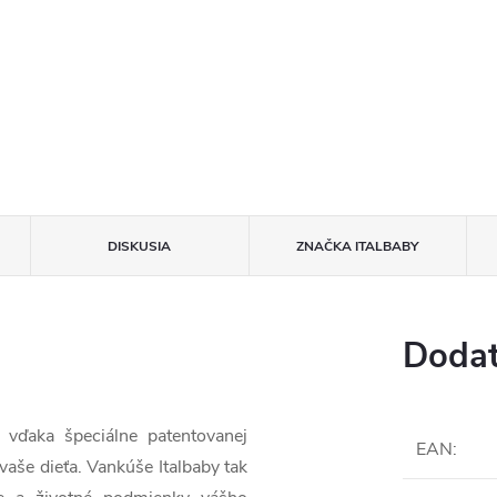
DISKUSIA
ZNAČKA
ITALBABY
Dodat
 vďaka špeciálne patentovanej
EAN
:
 vaše dieťa. Vankúše Italbaby tak