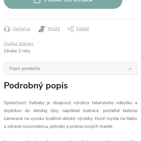
Opýtať sa
Strážiť
Zdieľať
Značka:
Italbaby
Záruka
:
2 roky
Popis produktu
Podrobný popis
Spoločnosť Italbaby je dizajnový výrobca talianskeho nábytku a
doplnkov do detskej izby, napríklad matrace, posteľné bielizne
zamerané na vysoko kvalitné detské výrobky, ktoré myslia na blaho
a zdravie novorodenca, potreby a priania nových matiek.