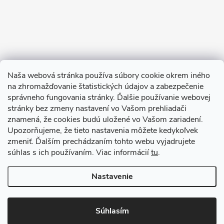
Naša webová stránka používa súbory cookie okrem iného
na zhromažďovanie štatistických údajov a zabezpečenie
Sledovať na Instagrame
správneho fungovania stránky. Ďalšie používanie webovej
stránky bez zmeny nastavení vo Vašom prehliadači
znamená, že cookies budú uložené vo Vašom zariadení.
TIk Tok
Instagram
Facebook
Upozorňujeme, že tieto nastavenia môžete kedykoľvek
zmeniť. Ďalším prechádzaním tohto webu vyjadrujete
súhlas s ich používaním. Viac informácií
tu
.
Copyright 2026
Babyom
. Všetky práva vyhradené.
Upraviť nastavenie
cookies
Nastavenie
Vytvoril Shoptet
Súhlasím