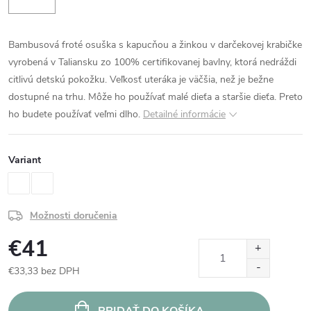
Bambusová froté osuška s kapucňou a žinkou v darčekovej krabičke
vyrobená v Taliansku zo 100% certifikovanej bavlny, ktorá nedráždi
citlivú detskú pokožku. Veľkosť uteráka je väčšia, než je bežne
dostupné na trhu. Môže ho používať malé dieťa a staršie dieťa. Preto
ho budete používať veľmi dlho.
Detailné informácie
Variant
Možnosti doručenia
€41
€33,33 bez DPH
Jednotková
cena:
PRIDAŤ DO KOŠÍKA