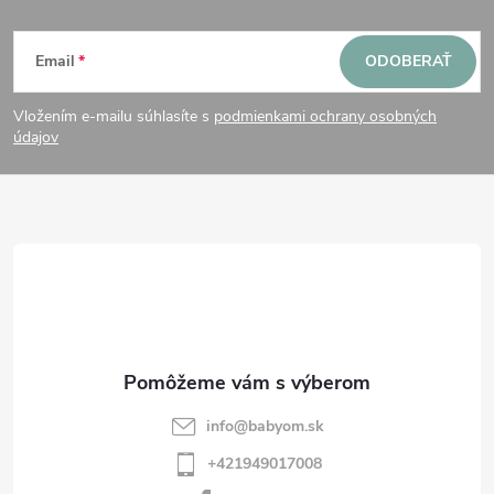
Z
Email
ODOBERAŤ
á
Vložením e-mailu súhlasíte s
podmienkami ochrany osobných
p
údajov
ä
t
i
e
info
@
babyom.sk
+421949017008