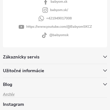
babyom.sk
babyom.sk/
+421949017008
https://www.youtube.com/@BabyomSKCZ
@babyomsk
Zákaznícky servis
Užitočné informácie
Blog
Archív
Instagram