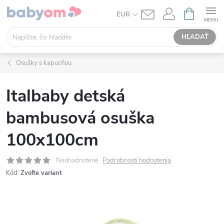
Prejsť
NÁKUPN
EUR
KOŠÍK
na
obsah
HĽADAŤ
Osušky s kapucňou
Italbaby detská
bambusová osuška
100x100cm
Neohodnotené
Podrobnosti hodnotenia
Kód:
Zvoľte variant