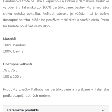
Bambusová froté osuška s kapucňou a žinkou v darčekovej krabičke
vyrobená v Taliansku zo 100% certifikovanej bavlny, ktorá nedráždi
citlivú detskú pokožku. Veľkosť uteráka je väčšia, než je bežne
dostupné na trhu. Môže ho používať malé dieťa a staršie dieťa. Preto
ho budete používať veľmi dlho.
Materiál
100% bambus
100% bavlna
Dostupné veľkosti
75 x 75 cm
100 x 100 cm
Produkty značky Italbaby sú certifikované a vyrábané v Taliansku
podľa bezpečnostných noriem.
Parametre produktu