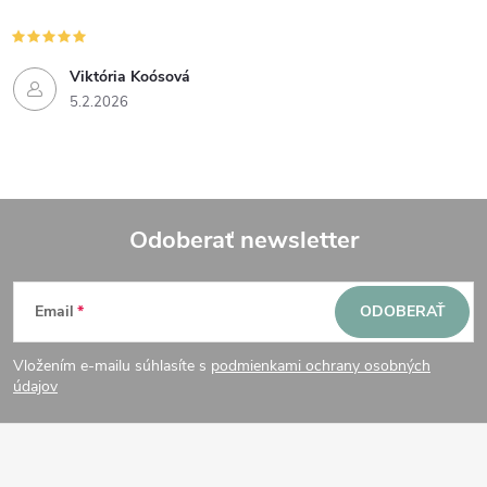
Viktória Koósová
5.2.2026
Odoberať newsletter
Z
Email
ODOBERAŤ
á
Vložením e-mailu súhlasíte s
podmienkami ochrany osobných
p
údajov
ä