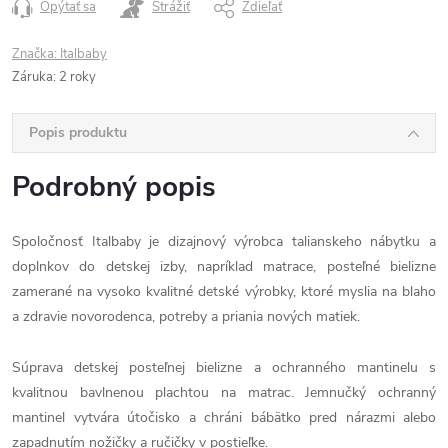
Opýtať sa
Strážiť
Zdieľať
Značka:
Italbaby
Záruka
:
2 roky
Popis produktu
Podrobný popis
Spoločnosť Italbaby je dizajnový výrobca talianskeho nábytku a
doplnkov do detskej izby, napríklad matrace, posteľné bielizne
zamerané na vysoko kvalitné detské výrobky, ktoré myslia na blaho
a zdravie novorodenca, potreby a priania nových matiek.
Súprava detskej posteľnej bielizne a ochranného mantinelu s
kvalitnou bavlnenou plachtou na matrac. Jemnučký ochranný
mantinel vytvára útočisko a chráni bábätko pred nárazmi alebo
zapadnutím nožičky a ručičky v postieľke.