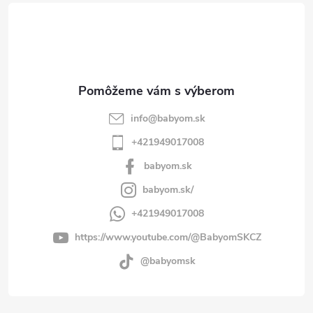
t
i
e
info
@
babyom.sk
+421949017008
babyom.sk
babyom.sk/
+421949017008
https://www.youtube.com/@BabyomSKCZ
@babyomsk