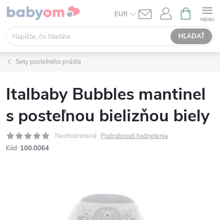
Prejsť
NÁKUPN
EUR
KOŠÍK
na
obsah
HĽADAŤ
Sety posteľného prádla
Italbaby Bubbles mantinel
s posteľnou bielizňou biely
Neohodnotené
Podrobnosti hodnotenia
Kód:
100.0064