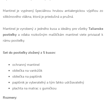
Mantinel je vyplnený špeciálnou hrubou antialergickou výplňou zo
silikónového vlákna, ktorá je priedušná a pružná.
Mantinel je vyrobený z jedného kusa a ideálny pre všetky
Talianske
postieľky
a vďaka rozkošným mašličkám mantinel viete priviazať k
rámu postieľky.
Set do postieľky zložený z 5 kusov:
ochranný mantinel
obliečka na vankúšik
obliečka na paplónik
paplónik je vyberateľný a tým ľahko udržiavateľný
plachta na matrac s gumičkou
Rozmery: