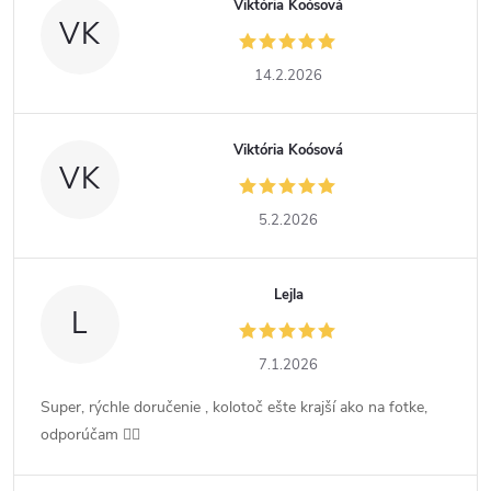
Viktória Koósová
VK
14.2.2026
Viktória Koósová
VK
5.2.2026
Lejla
L
7.1.2026
Super, rýchle doručenie , kolotoč ešte krajší ako na fotke,
odporúčam 👍🏻