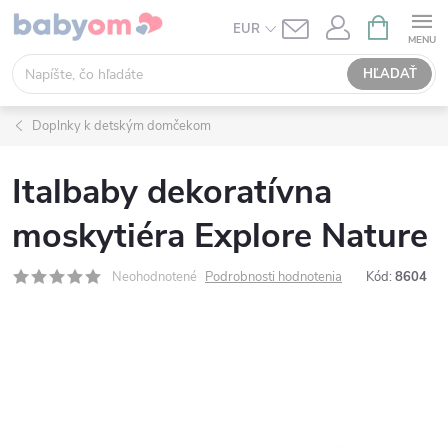
Prejsť
NÁKUPN
EUR
KOŠÍK
na
obsah
HĽADAŤ
Doplnky k detským domčekom
Italbaby dekoratívna
moskytiéra Explore Nature
Neohodnotené
Podrobnosti hodnotenia
Kód:
8604