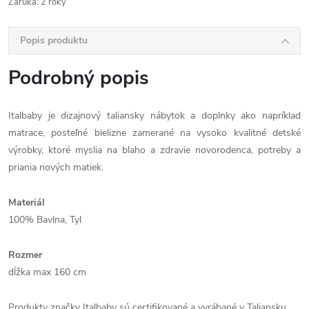
Záruka
:
2 roky
Popis produktu
Podrobný popis
Italbaby je dizajnový taliansky nábytok a doplnky ako napríklad
matrace, posteľné bielizne zamerané na vysoko kvalitné detské
výrobky, ktoré myslia na blaho a zdravie novorodenca, potreby a
priania nových matiek.
Materiál
100% Bavlna, Tyl
Rozmer
dĺžka max 160 cm
Produkty značky Italbaby sú certifikované a vyrábané v Taliansku