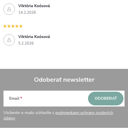
Viktória Koósová
14.2.2026
Viktória Koósová
5.2.2026
Odoberať newsletter
Z
Email
ODOBERAŤ
á
Vložením e-mailu súhlasíte s
podmienkami ochrany osobných
p
údajov