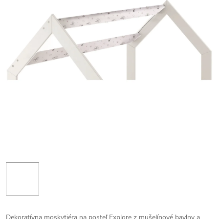
Dekoratívna moskytiéra na posteľ Explore z mušelínové bavlny a