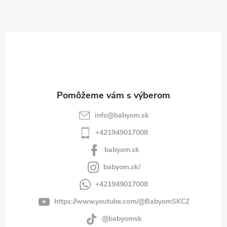
ä
t
i
e
info
@
babyom.sk
+421949017008
babyom.sk
babyom.sk/
+421949017008
https://www.youtube.com/@BabyomSKCZ
@babyomsk