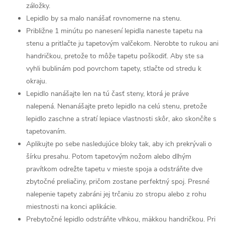
záložky.
Lepidlo by sa malo nanášať rovnomerne na stenu.
Približne 1 minútu po nanesení lepidla naneste tapetu na
stenu a pritlačte ju tapetovým valčekom. Nerobte to rukou ani
handričkou, pretože to môže tapetu poškodiť. Aby ste sa
vyhli bublinám pod povrchom tapety, stlačte od stredu k
okraju.
Lepidlo nanášajte len na tú časť steny, ktorá je práve
nalepená. Nenanášajte preto lepidlo na celú stenu, pretože
lepidlo zaschne a stratí lepiace vlastnosti skôr, ako skončíte s
tapetovaním.
Aplikujte po sebe nasledujúce bloky tak, aby ich prekrývali o
šírku presahu. Potom tapetovým nožom alebo dlhým
pravítkom odrežte tapetu v mieste spoja a odstráňte dve
zbytočné preliačiny, pričom zostane perfektný spoj. Presné
nalepenie tapety zabráni jej trčaniu zo stropu alebo z rohu
miestnosti na konci aplikácie.
Prebytočné lepidlo odstráňte vlhkou, mäkkou handričkou. Pri