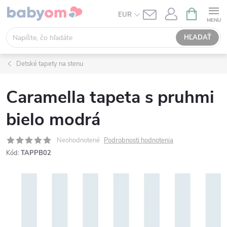
Prejsť
NÁKUPN
EUR
KOŠÍK
na
obsah
HĽADAŤ
Detské tapety na stenu
Caramella tapeta s pruhmi
bielo modrá
Neohodnotené
Podrobnosti hodnotenia
Kód:
TAPPB02