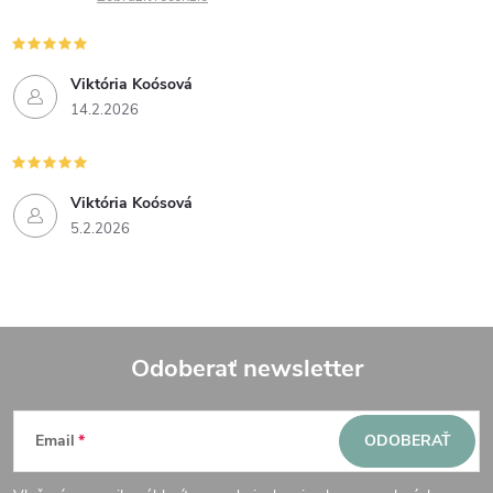
Viktória Koósová
14.2.2026
Viktória Koósová
5.2.2026
Odoberať newsletter
Z
Email
ODOBERAŤ
á