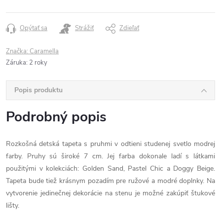
Opýtať sa
Strážiť
Zdieľať
Značka:
Caramella
Záruka
:
2 roky
Popis produktu
Podrobný popis
Rozkošná detská tapeta s pruhmi v odtieni studenej svetlo modrej
farby. Pruhy sú široké 7 cm. Jej farba dokonale ladí s látkami
použitými v kolekciách: Golden Sand, Pastel Chic a Doggy Beige.
Tapeta bude tiež krásnym pozadím pre ružové a modré doplnky. Na
vytvorenie jedinečnej dekorácie na stenu je možné zakúpiť štukové
lišty.