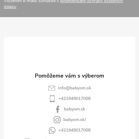
Vložením e-mailu súhlasíte s
podmienkami ochrany osobných
p
údajov
ä
t
i
e
info
@
babyom.sk
+421949017008
babyom.sk
babyom.sk/
+421949017008