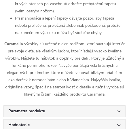
krivých stenách po zaschnutí odrežte prebytočnú tapetu
(veľmi ostrým nožom).
Pri manipulácii a lepení tapety dávajte pozor, aby tapeta
nebola preliačená, preložená alebo inak poškodená, pretože
na konečnom výsledku môžu byť viditeľné chyby.
Caramella
výrobky sú určené nielen rodičom, ktorí navrhujú interiér
pre svoje dieťa, ale všetkým ľuďom, ktorí hľadajú vysoko kvalitné
výrobky. Nájdete tu nábytok a doplnky pre deti , ktorý je užitočný a
funkčné po mnoho rokov. Navyše ponúkajú veľa krásnych a
elegantných predmetov, ktoré môžete venovať blízkym priateľom
ako darček k narodeninám alebo k Vianociam. Najvyššia kvalita,
originálne vzory, špeciálna starostlivosť o detaily a ručná výroba sú
hlavnými črtami každého produktu Caramella.
Parametre produktu
Hodnotenie