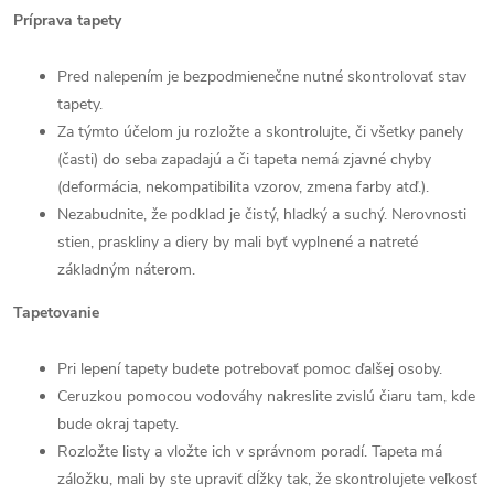
Príprava tapety
Pred nalepením je bezpodmienečne nutné skontrolovať stav
tapety.
Za týmto účelom ju rozložte a skontrolujte, či všetky panely
(časti) do seba zapadajú a či tapeta nemá zjavné chyby
(deformácia, nekompatibilita vzorov, zmena farby atď.).
Nezabudnite, že podklad je čistý, hladký a suchý. Nerovnosti
stien, praskliny a diery by mali byť vyplnené a natreté
základným náterom.
Tapetovanie
Pri lepení tapety budete potrebovať pomoc ďalšej osoby.
Ceruzkou pomocou vodováhy nakreslite zvislú čiaru tam, kde
bude okraj tapety.
Rozložte listy a vložte ich v správnom poradí. Tapeta má
záložku, mali by ste upraviť dĺžky tak, že skontrolujete veľkosť