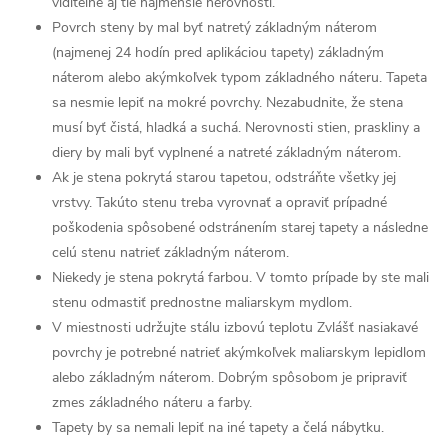
viditeľné aj tie najmenšie nerovnosti.
Povrch steny by mal byť natretý základným náterom
(najmenej 24 hodín pred aplikáciou tapety) základným
náterom alebo akýmkoľvek typom základného náteru. Tapeta
sa nesmie lepiť na mokré povrchy. Nezabudnite, že stena
musí byť čistá, hladká a suchá. Nerovnosti stien, praskliny a
diery by mali byť vyplnené a natreté základným náterom.
Ak je stena pokrytá starou tapetou, odstráňte všetky jej
vrstvy. Takúto stenu treba vyrovnať a opraviť prípadné
poškodenia spôsobené odstránením starej tapety a následne
celú stenu natrieť základným náterom.
Niekedy je stena pokrytá farbou. V tomto prípade by ste mali
stenu odmastiť prednostne maliarskym mydlom.
V miestnosti udržujte stálu izbovú teplotu Zvlášť nasiakavé
povrchy je potrebné natrieť akýmkoľvek maliarskym lepidlom
alebo základným náterom. Dobrým spôsobom je pripraviť
zmes základného náteru a farby.
Tapety by sa nemali lepiť na iné tapety a čelá nábytku.