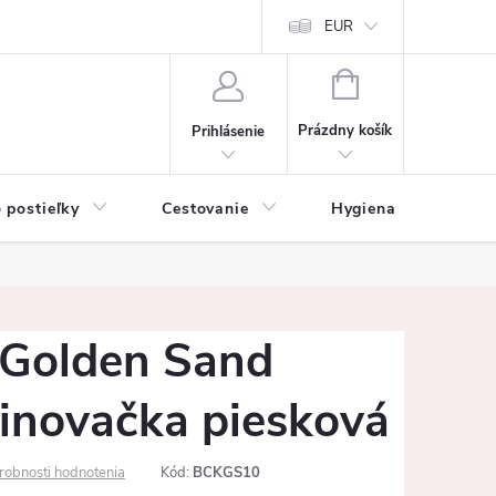
mačné podmienky
Vrátenie tovaru a reklamácia
EUR
Ochrana osobných ú
NÁKUPNÝ
KOŠÍK
Prázdny košík
Prihlásenie
 postieľky
Cestovanie
Hygiena
K
 Golden Sand
vinovačka piesková
robnosti hodnotenia
Kód:
BCKGS10