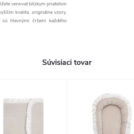
žete venovať blízkym priateľom
šším kvalita, originálne vzory,
ba sú hlavnými črtami každého
Súvisiaci tovar