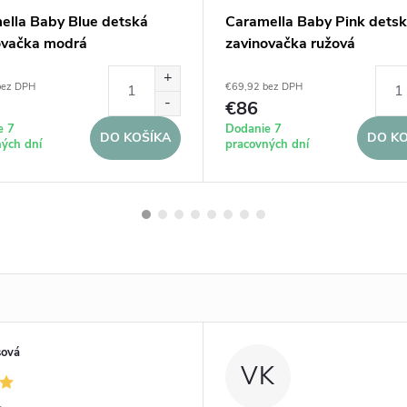
ella Baby Blue detská
Caramella Baby Pink dets
ovačka modrá
zavinovačka ružová
bez DPH
€69,92 bez DPH
€86
e 7
Dodanie 7
DO KOŠÍKA
DO KO
ých dní
pracovných dní
sová
VK