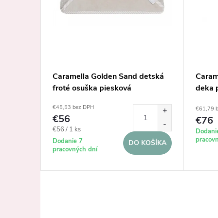
detské
Caramella Golden Sand detská
Caram
froté osuška piesková
deka 
€45,53 bez DPH
€61,79 
€56
€76
Jednotková
€56 / 1 ks
Dodani
KOŠÍKA
pracovn
cena:
Dodanie 7
DO KOŠÍKA
pracovných dní