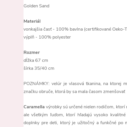
Golden Sand
Materiál
vonkajšia časť - 100% bavlna (certifikované Oeko
výplň - 100% polyester
Rozmer
dĺžka 67 cm
šírka 35/40 cm
POZNÁMKY: velúr je vlasová tkanina, na ktorej m
značku obruče, ktorá by sa mala časom zmenšovať
Caramella
výrobky sú určené nielen rodičom, ktorí n
ale všetkým ľuďom, ktorí hľadajú vysoko kvalitné
doplnky pre deti, ktorý je užitočný a funkčné p