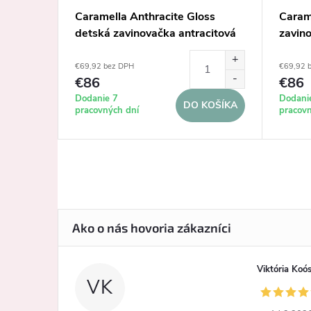
á
Caramella Anthracite Gloss
Caram
detská zavinovačka antracitová
zavin
€69,92 bez DPH
€69,92 
€86
€86
Dodanie 7
Dodani
KOŠÍKA
DO KOŠÍKA
pracovných dní
pracovn
Viktória Koó
VK