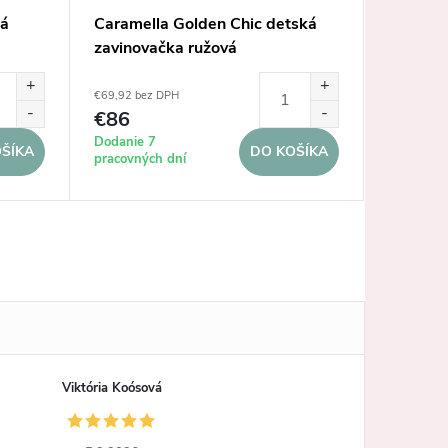
ká
Caramella Golden Chic detská
Caramel
zavinovačka ružová
zavinov
€69,92 bez DPH
€69,92 be
€86
€86
Dodanie 7
Dodanie 
ŠÍKA
DO KOŠÍKA
pracovných dní
pracovnýc
Viktória Koósová