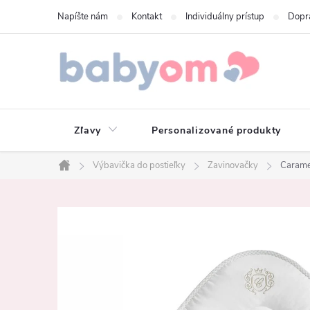
Prejsť
Napíšte nám
Kontakt
Individuálny prístup
Dopr
na
obsah
Zľavy
Personalizované produkty
Výbavička do postieľky
Zavinovačky
Carame
Domov