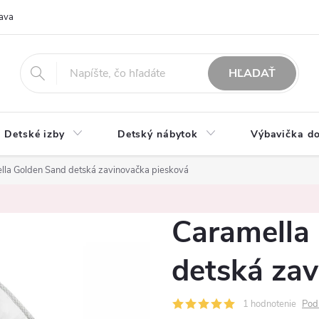
ava
O nás
Možnosti platby
Obchodné podmienky
Rekla
HĽADAŤ
Detské izby
Detský nábytok
Výbavička do
lla Golden Sand detská zavinovačka piesková
Caramella
detská za
1 hodnotenie
Pod