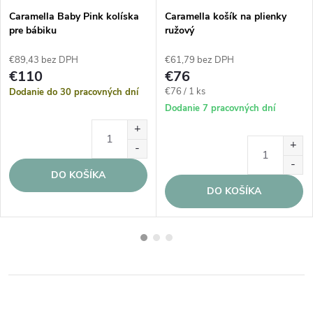
Caramella Baby Pink kolíska
Caramella košík na plienky
pre bábiku
ružový
€89,43 bez DPH
€61,79 bez DPH
€110
€76
Jednotková
€76 / 1 ks
Dodanie do 30 pracovných dní
cena:
Dodanie 7 pracovných dní
DO KOŠÍKA
DO KOŠÍKA