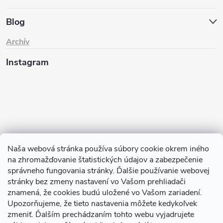
Blog
Archív
Instagram
Naša webová stránka používa súbory cookie okrem iného
na zhromažďovanie štatistických údajov a zabezpečenie
Sledovať na Instagrame
správneho fungovania stránky. Ďalšie používanie webovej
stránky bez zmeny nastavení vo Vašom prehliadači
znamená, že cookies budú uložené vo Vašom zariadení.
TIk Tok
Instagram
Facebook
Upozorňujeme, že tieto nastavenia môžete kedykoľvek
zmeniť. Ďalším prechádzaním tohto webu vyjadrujete