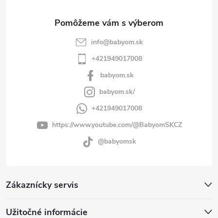
e
info
@
babyom.sk
+421949017008
babyom.sk
babyom.sk/
+421949017008
https://www.youtube.com/@BabyomSKCZ
@babyomsk
Zákaznícky servis
Užitočné informácie