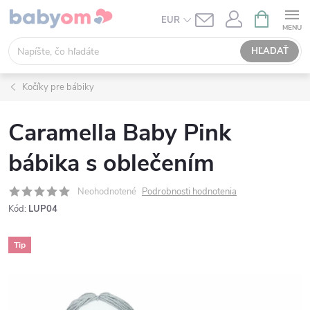
Prejsť
NÁKUPN
EUR
KOŠÍK
na
obsah
HĽADAŤ
Kočíky pre bábiky
Caramella Baby Pink
bábika s oblečením
Neohodnotené
Podrobnosti hodnotenia
Kód:
LUP04
Tip