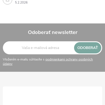
5.2.2026
Odoberať newsletter
Z
ODOBERAŤ
á
Vložením e-mailu súhlasíte s
podmienkami ochrany osobných
p
údajov
ä
t
i