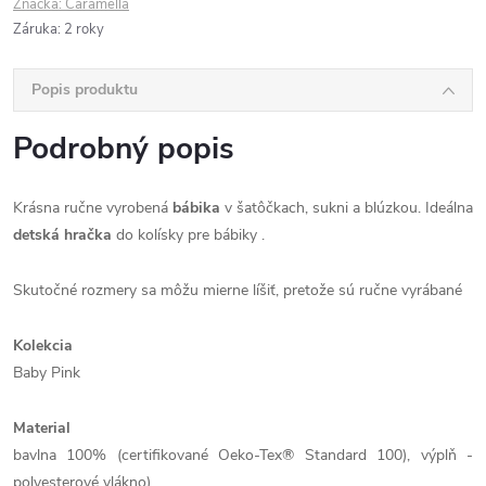
Značka:
Caramella
Záruka
:
2 roky
Popis produktu
Podrobný popis
Krásna ručne vyrobená
bábika
v šatôčkach, sukni a blúzkou. Ideálna
detská hračka
do kolísky pre bábiky .
Skutočné rozmery sa môžu mierne líšiť, pretože sú ručne vyrábané
Kolekcia
Baby Pink
Material
bavlna 100% (certifikované Oeko-Tex® Standard 100), výplň -
polyesterové vlákno)