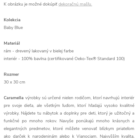
K obrázku je možné dokúpiť
dekoračnú mašľu.
Kolekcia
Baby Blue
Materiál
rám - drevený lakovaný v bielej farbe
interiér - 100% bavlna (certifikované Oeko-Tex® Standard 100)
Rozmer
30 x 30 cm
Caramella
výrobky sú určené nielen rodičom, ktorí navrhujú interiér
pre svoje dieťa, ale všetkým ľuďom, ktorí hľadajú vysoko kvalitné
výrobky. Nájdete tu nábytok a doplnky pre deti, ktorý je užitočný a
funkčné po mnoho rokov. Navyše ponúkajú mnoho krásnych a
elegantných predmetov, ktoré môžete venovať blízkym priateľom
ako darček k narodeninám alebo k Vianociam. Najvyšším kvalita,