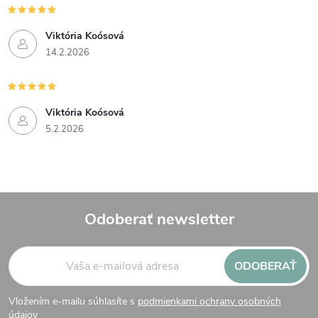
Viktória Koósová
14.2.2026
Viktória Koósová
5.2.2026
Odoberať newsletter
Z
ODOBERAŤ
á
Vložením e-mailu súhlasíte s
podmienkami ochrany osobných
údajov