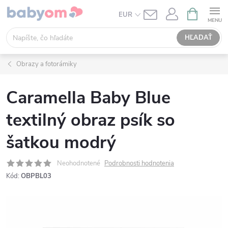
Prejsť
NÁKUPN
EUR
KOŠÍK
na
obsah
HĽADAŤ
Obrazy a fotorámiky
Caramella Baby Blue
textilný obraz psík so
šatkou modrý
Neohodnotené
Podrobnosti hodnotenia
Kód:
OBPBL03