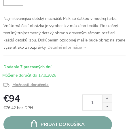
Najmilovanejšiu detský maznáčik Psík so šatkou v modrej farbe.
Vnútorná časť obrázka je vyrobená z mäkkého textilu. Rozkošný
textilný trojrozmerný detský obraz s dreveným rámom rozžiari
každú detskú izbu. Dokúpením ozdobnej mašle bude obraz na stene
vyzerať ako z rozprávky.
Detailné informácie
Dodanie 7 pracovných dní
17.8.2026
Možnosti doručenia
€94
€76,42 bez DPH
Jednotková
cena:
PRIDAŤ DO KOŠÍKA