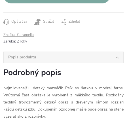
Opýtať sa
Strážiť
Zdieľať
Značka:
Caramella
Záruka
:
2 roky
Popis produktu
Podrobný popis
Najmilovanejšiu detský maznáčik Psík so šatkou v modrej farbe.
Vnútorná časť obrázka je vyrobená z mäkkého textilu. Rozkošný
textilný trojrozmerný detský obraz s dreveným rámom rozžiari
každú detskú izbu. Dokúpením ozdobnej mašle bude obraz na stene
vyzerať ako z rozprávky.