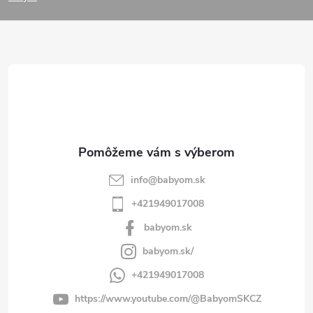
p
ä
t
i
e
info
@
babyom.sk
+421949017008
babyom.sk
babyom.sk/
+421949017008
https://www.youtube.com/@BabyomSKCZ