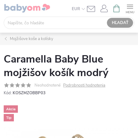
Prejsť
NÁKUPN
EUR
KOŠÍK
na
obsah
HĽADAŤ
Mojžišove koše a kolísky
Caramella Baby Blue
mojžišov košík modrý
Neohodnotené
Podrobnosti hodnotenia
Kód:
KOSZMZOBBP03
Akcia
Tip