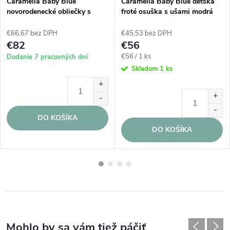
Caramella Baby Blue
Caramella Baby Blue detská
novorodenecké obliečky s
froté osuška s ušami modrá
výplňou modré
€66,67 bez DPH
€45,53 bez DPH
€82
€56
Jednotková
€56 / 1 ks
Dodanie 7 pracovných dní
cena:
Skladom
1 ks
DO KOŠÍKA
DO KOŠÍKA