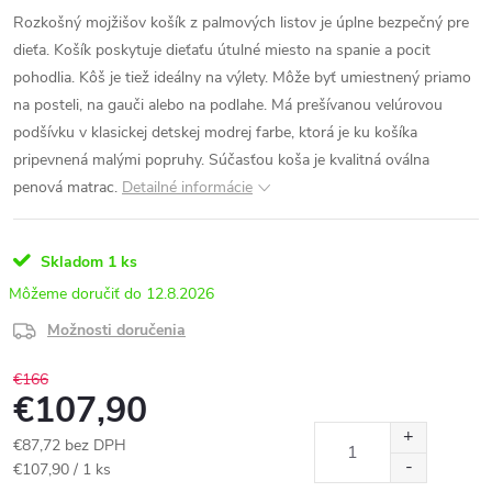
Rozkošný mojžišov košík z palmových listov je úplne bezpečný pre
dieťa. Košík poskytuje dieťaťu útulné miesto na spanie a pocit
pohodlia. Kôš je tiež ideálny na výlety. Môže byť umiestnený priamo
na posteli, na gauči alebo na podlahe. Má prešívanou velúrovou
podšívku v klasickej detskej modrej farbe, ktorá je ku košíka
pripevnená malými popruhy. Súčasťou koša je kvalitná oválna
penová matrac.
Detailné informácie
Skladom
1 ks
12.8.2026
Možnosti doručenia
€166
€107,90
€87,72 bez DPH
Jednotková
€107,90 / 1 ks