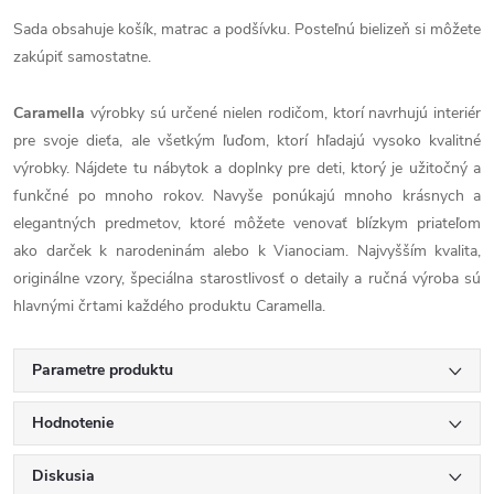
Sada obsahuje košík, matrac a podšívku. Posteľnú bielizeň si môžete
zakúpiť samostatne.
Caramella
výrobky sú určené nielen rodičom, ktorí navrhujú interiér
pre svoje dieťa, ale všetkým ľuďom, ktorí hľadajú vysoko kvalitné
výrobky. Nájdete tu nábytok a doplnky pre deti, ktorý je užitočný a
funkčné po mnoho rokov. Navyše ponúkajú mnoho krásnych a
elegantných predmetov, ktoré môžete venovať blízkym priateľom
ako darček k narodeninám alebo k Vianociam. Najvyšším kvalita,
originálne vzory, špeciálna starostlivosť o detaily a ručná výroba sú
hlavnými črtami každého produktu Caramella.
Parametre produktu
Hodnotenie
Diskusia