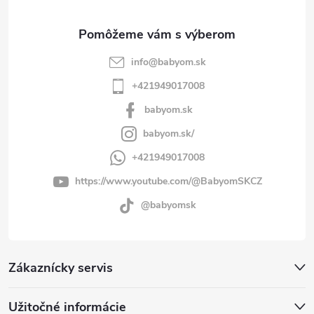
e
info
@
babyom.sk
+421949017008
babyom.sk
babyom.sk/
+421949017008
https://www.youtube.com/@BabyomSKCZ
@babyomsk
Zákaznícky servis
Užitočné informácie