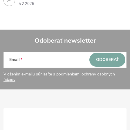
5.2.2026
Odoberať newsletter
Z
Email
ODOBERAŤ
á
Vložením e-mailu súhlasíte s
podmienkami ochrany osobných
p
údajov
ä
t
i