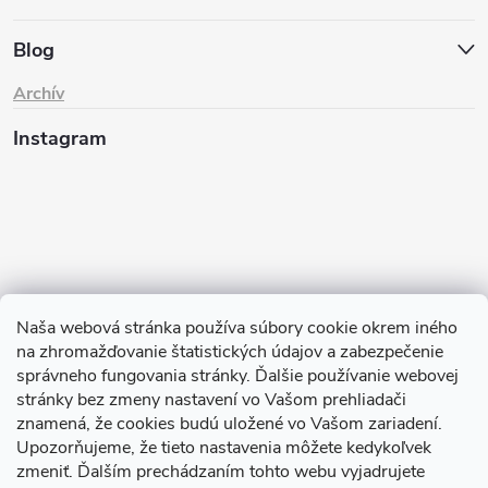
Blog
Archív
Instagram
Naša webová stránka používa súbory cookie okrem iného
na zhromažďovanie štatistických údajov a zabezpečenie
Sledovať na Instagrame
správneho fungovania stránky. Ďalšie používanie webovej
stránky bez zmeny nastavení vo Vašom prehliadači
znamená, že cookies budú uložené vo Vašom zariadení.
TIk Tok
Instagram
Facebook
Upozorňujeme, že tieto nastavenia môžete kedykoľvek
zmeniť. Ďalším prechádzaním tohto webu vyjadrujete