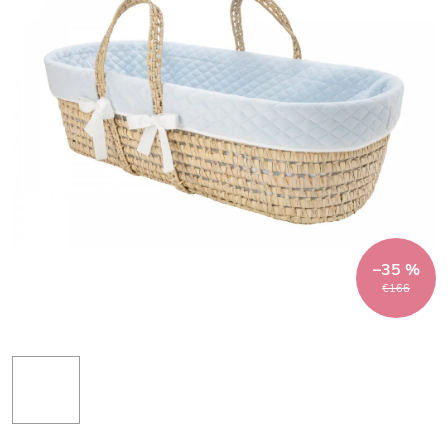
–35 %
€166