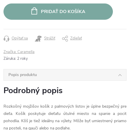
cena:
PRIDAŤ DO KOŠÍKA
Opýtať sa
Strážiť
Zdieľať
Značka:
Caramella
Záruka
:
2 roky
Popis produktu
Podrobný popis
Rozkošný mojžišov košík z palmových listov je úplne bezpečný pre
dieťa. Košík poskytuje dieťaťu útulné miesto na spanie a pocit
pohodlia. Kôš je tiež ideálny na výlety. Môže byť umiestnený priamo
na posteli, na gauči alebo na podlahe.