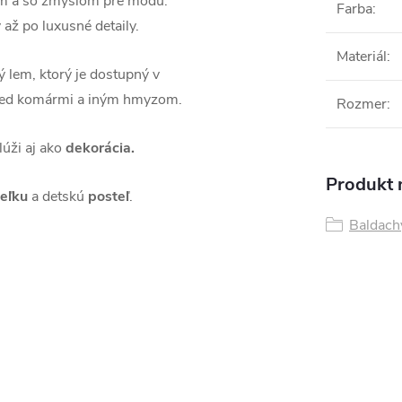
lom a so zmyslom pre módu.
Farba
:
 až po luxusné detaily.
Materiál
:
 lem, ktorý je dostupný v
 pred komármi a iným hmyzom.
Rozmer
:
lúži aj ako
dekorácia.
Produkt n
ieľku
a detskú
posteľ
.
Baldach