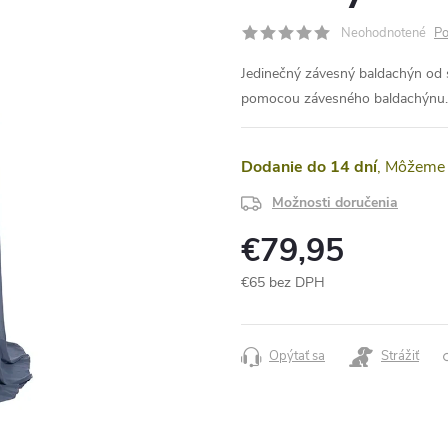
Neohodnotené
Po
Jedinečný závesný baldachýn od 
pomocou závesného baldachýnu.
Dodanie do 14 dní
Možnosti doručenia
€79,95
€65 bez DPH
Jednotková
cena:
Opýtať sa
Strážiť