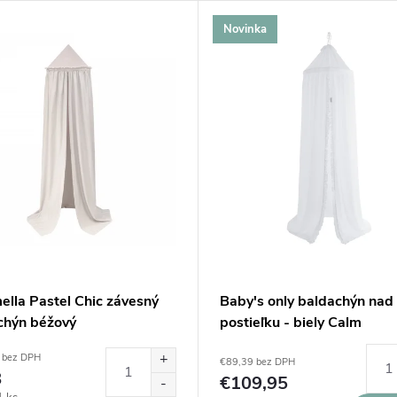
Novinka
ella Pastel Chic závesný
Baby's only baldachýn nad
chýn béžový
postieľku - biely Calm
 bez DPH
€89,39 bez DPH
8
€109,95
ová