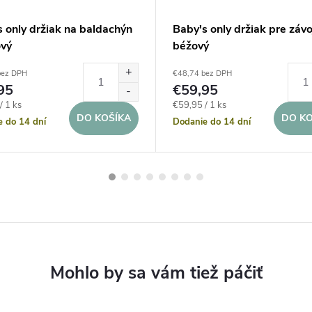
 only držiak na baldachýn
Baby's only držiak pre závo
ový
béžový
bez DPH
€48,74 bez DPH
95
€59,95
ová
Jednotková
/ 1 ks
€59,95 / 1 ks
DO KOŠÍKA
DO KO
cena:
e do 14 dní
Dodanie do 14 dní