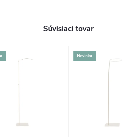
Súvisiaci tovar
a
Novinka