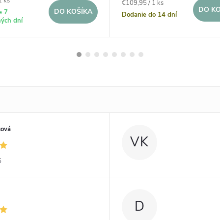
1 ks
Jednotková
€109,95 / 1 ks
DO KO
DO KOŠÍKA
e 7
cena:
Dodanie do 14 dní
ých dní
sová
VK
6
D