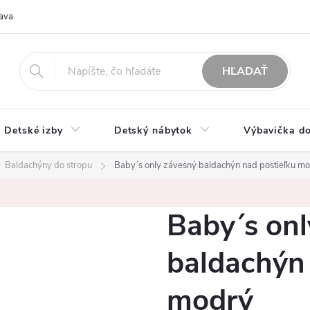
ava
O nás
Možnosti platby
Obchodné podmienky
Rekla
HĽADAŤ
Detské izby
Detský nábytok
Výbavička do
Baldachýny do stropu
Baby´s only závesný baldachýn nad postieľku m
Baby´s onl
baldachýn 
modrý