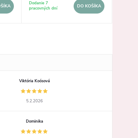
Jednotkov
€69,95 / 1
Dodanie 7
ŠÍKA
DO KOŠÍKA
pracovných dní
cena:
Dodanie d
Viktória Koósová
5.2.2026
Dominika