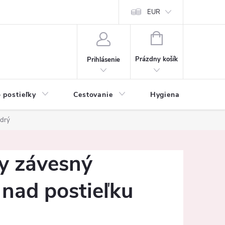
mačné podmienky
Vrátenie tovaru a reklamácia
EUR
Ochrana osobných ú
NÁKUPNÝ
KOŠÍK
Prázdny košík
Prihlásenie
 postieľky
Cestovanie
Hygiena
K
odrý
y závesný
nad postieľku