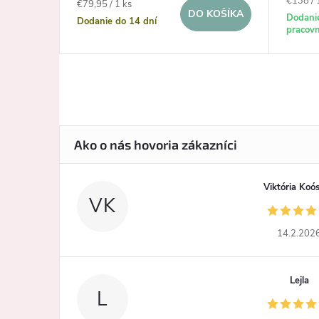
€138 / 
Jednotková
€79,95 / 1 ks
KOŠÍKA
DO KOŠÍKA
cena:
Dodani
cena:
Dodanie do 14 dní
pracovn
Viktória Koó
VK
14.2.202
Lejla
L