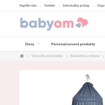
Prejsť
Napíšte nám
Kontakt
Individuálny prístup
Dopr
na
obsah
Zľavy
Personalizované produkty
Výbavička do postieľky
Baldachýny a nebesá
Domov