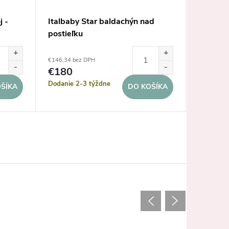
j -
Italbaby Star baldachýn nad
Italbab
postieľku
postieľk
€146,34 bez DPH
€146,34 b
€180
€180
Dodanie 2-3 týždne
Dodanie 
ŠÍKA
DO KOŠÍKA