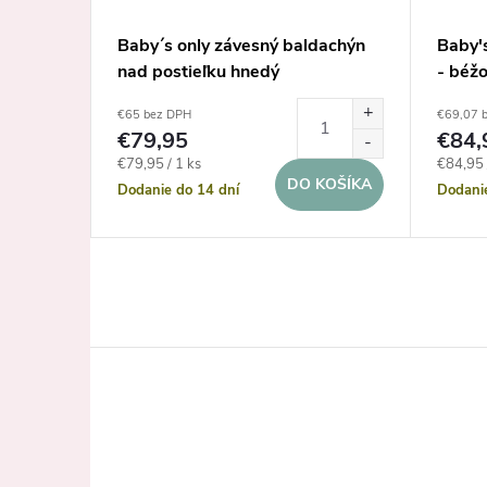
s
Baby´s only závesný baldachýn
Baby's
e -
nad postieľku hnedý
- béž
€65 bez DPH
€69,07 
€79,95
€84,
Jednotková
Jednotk
€79,95 / 1 ks
€84,95 
KOŠÍKA
DO KOŠÍKA
cena:
cena:
Dodanie do 14 dní
Dodani