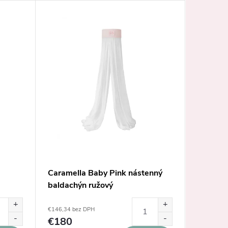
Novinka
Caramella Baby Pink nástenný
Baby's O
baldachýn ružový
béžový 
€56,87 be
€146,34 bez DPH
€69,9
€180