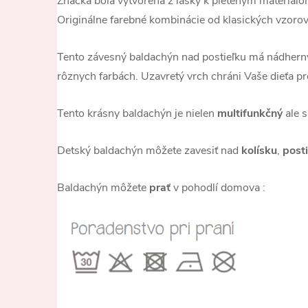
Značka bola vytvorená z lásky k pleteným materiá
Originálne farebné kombinácie od klasických vzorov
Tento závesný baldachýn nad postieľku má nádherný
rôznych farbách. Uzavretý vrch chráni Vaše dieťa
Tento krásny baldachýn je nielen
multifunkčný
ale s
Detský baldachýn môžete zavesiť nad
kolísku
,
post
Baldachýn môžete
prať
v pohodlí domova :