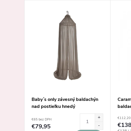
aci
Baby´s only závesný baldachýn
Caram
ľou
nad postieľku hnedý
balda
€112,20
€65 bez DPH
€13
€79,95
Jednotk