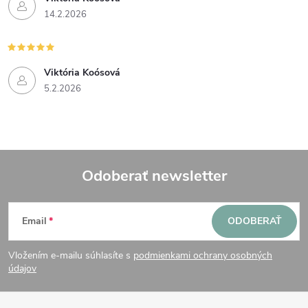
14.2.2026
Viktória Koósová
5.2.2026
Odoberať newsletter
Z
Email
ODOBERAŤ
á
Vložením e-mailu súhlasíte s
podmienkami ochrany osobných
p
údajov