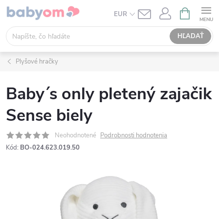
Prejsť
NÁKUPN
EUR
KOŠÍK
na
obsah
HĽADAŤ
Plyšové hračky
Baby´s only pletený zajačik
Sense biely
Neohodnotené
Podrobnosti hodnotenia
Kód:
BO-024.623.019.50