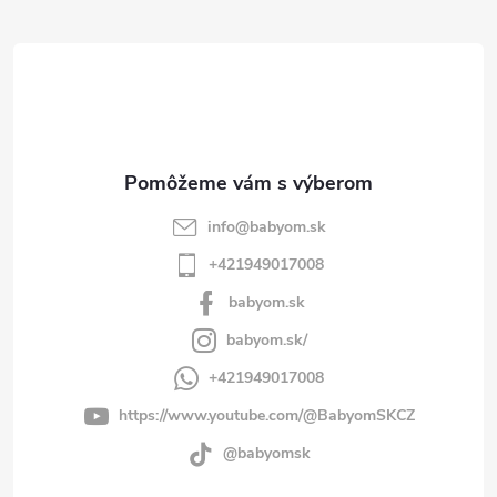
ä
t
i
e
info
@
babyom.sk
+421949017008
babyom.sk
babyom.sk/
+421949017008
https://www.youtube.com/@BabyomSKCZ
@babyomsk