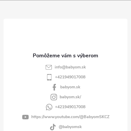
ä
t
i
e
info
@
babyom.sk
+421949017008
babyom.sk
babyom.sk/
+421949017008
https://www.youtube.com/@BabyomSKCZ
@babyomsk