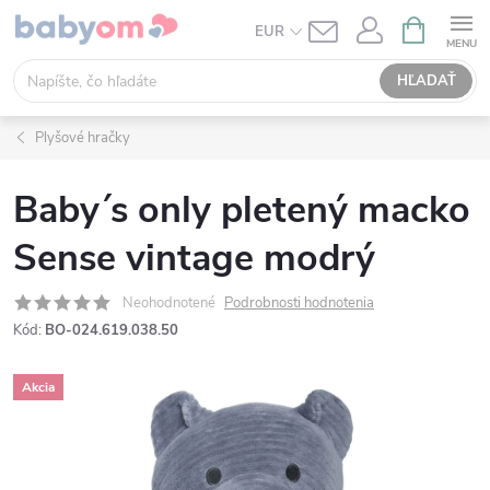
Prejsť
NÁKUPN
EUR
KOŠÍK
na
obsah
HĽADAŤ
Plyšové hračky
Baby´s only pletený macko
Sense vintage modrý
Neohodnotené
Podrobnosti hodnotenia
Kód:
BO-024.619.038.50
Akcia