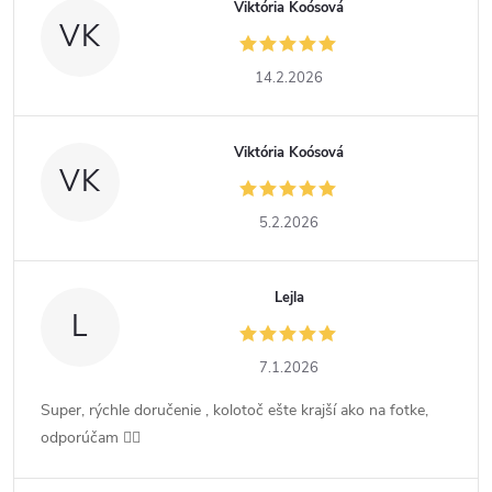
Viktória Koósová
VK
14.2.2026
Viktória Koósová
VK
5.2.2026
Lejla
L
7.1.2026
Super, rýchle doručenie , kolotoč ešte krajší ako na fotke,
odporúčam 👍🏻