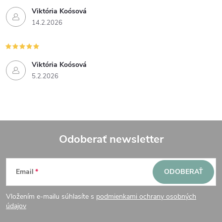
Viktória Koósová
14.2.2026
Viktória Koósová
5.2.2026
Odoberať newsletter
Z
Email
ODOBERAŤ
á
Vložením e-mailu súhlasíte s
podmienkami ochrany osobných
p
údajov