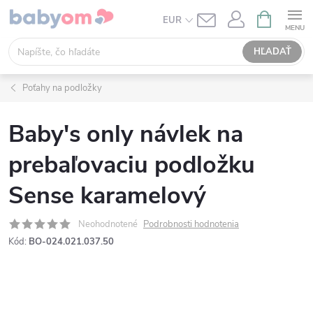
Prejsť
NÁKUPN
EUR
KOŠÍK
na
obsah
HĽADAŤ
Poťahy na podložky
Baby's only návlek na
prebaľovaciu podložku
Sense karamelový
Neohodnotené
Podrobnosti hodnotenia
Kód:
BO-024.021.037.50