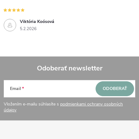
Viktória Koósová
5.2.2026
Odoberať newsletter
Z
Email
ODOBERAŤ
á
Vložením e-mailu súhlasíte s
podmienkami ochrany osobných
p
údajov
ä