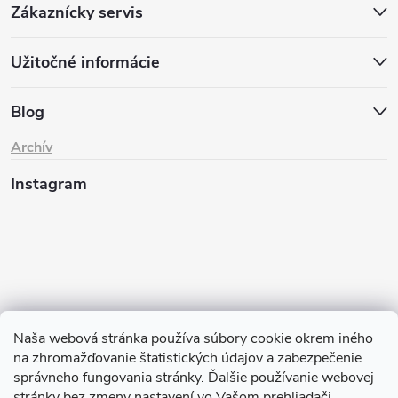
Zákaznícky servis
Užitočné informácie
Blog
Archív
Instagram
Naša webová stránka používa súbory cookie okrem iného
na zhromažďovanie štatistických údajov a zabezpečenie
Sledovať na Instagrame
správneho fungovania stránky. Ďalšie používanie webovej
stránky bez zmeny nastavení vo Vašom prehliadači