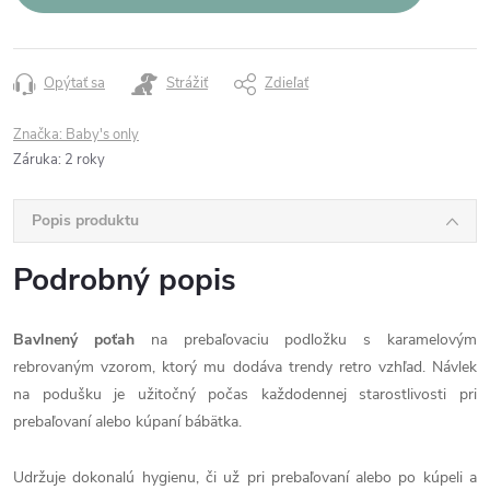
Opýtať sa
Strážiť
Zdieľať
Značka:
Baby's only
Záruka
:
2 roky
Popis produktu
Podrobný popis
Bavlnený poťah
na prebaľovaciu podložku s karamelovým
rebrovaným vzorom, ktorý mu dodáva trendy retro vzhľad. Návlek
na podušku je užitočný počas každodennej starostlivosti pri
prebaľovaní alebo kúpaní bábätka.
Udržuje dokonalú hygienu, či už pri prebaľovaní alebo po kúpeli a