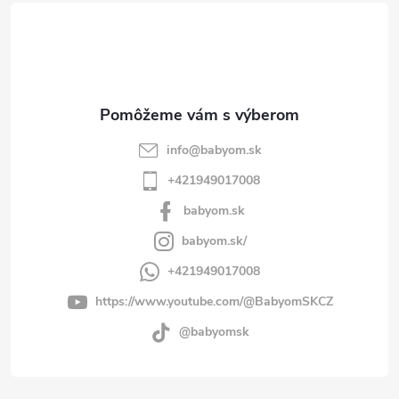
t
i
e
info
@
babyom.sk
+421949017008
babyom.sk
babyom.sk/
+421949017008
https://www.youtube.com/@BabyomSKCZ
@babyomsk