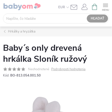
Prejsť
NÁKUPN
EUR
KOŠÍK
na
obsah
HĽADAŤ
Hrkálky a hryzátka
Baby´s only drevená
hrkálka Sloník ružový
Neohodnotené
Podrobnosti hodnotenia
Kód:
BO-813.054.001.50