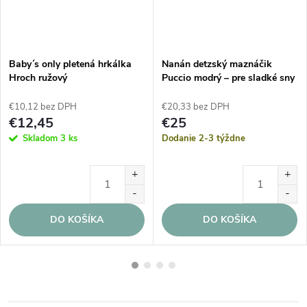
Baby´s only pletená hrkálka
Nanán detzský maznáčik
Hroch ružový
Puccio modrý – pre sladké sny
bábätka
€10,12 bez DPH
€20,33 bez DPH
€12,45
€25
Skladom
3 ks
Dodanie 2-3 týždne
DO KOŠÍKA
DO KOŠÍKA