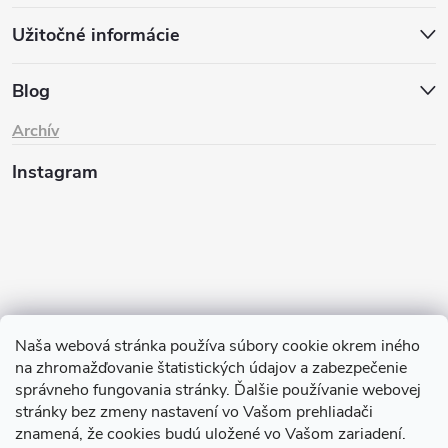
Užitočné informácie
Blog
Archív
Instagram
Naša webová stránka používa súbory cookie okrem iného
na zhromažďovanie štatistických údajov a zabezpečenie
Sledovať na Instagrame
správneho fungovania stránky. Ďalšie používanie webovej
stránky bez zmeny nastavení vo Vašom prehliadači
znamená, že cookies budú uložené vo Vašom zariadení.
TIk Tok
Instagram
Facebook