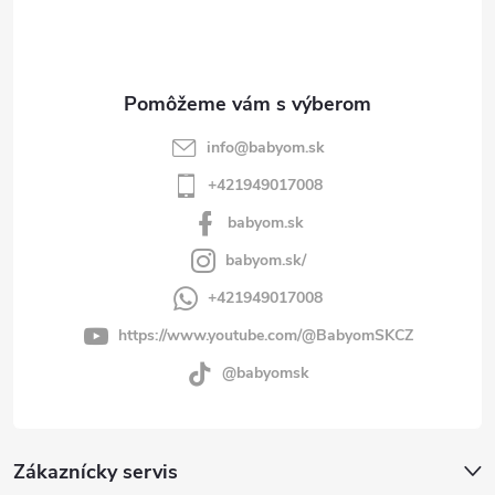
i
e
info
@
babyom.sk
+421949017008
babyom.sk
babyom.sk/
+421949017008
https://www.youtube.com/@BabyomSKCZ
@babyomsk
Zákaznícky servis