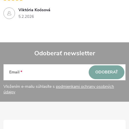
Viktória Koósová
5.2.2026
Odoberať newsletter
Z
Email
ODOBERAŤ
á
Vložením e-mailu súhlasíte s
podmienkami ochrany osobných
p
údajov
ä
t