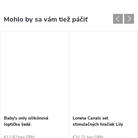
Baby's only silikónová
Lorena Canals set
loptička šedá
stimulačných hračiek Lily
Pond
€12,97 bez DPH
€31,71 bez DPH