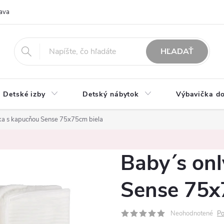
ava
O nás
Možnosti platby
Obchodné podmienky
Rekla
HĽADAŤ
Detské izby
Detský nábytok
Výbavička do
ka s kapucňou Sense 75x75cm biela
Baby´s on
Sense 75x
Neohodnotené
Po