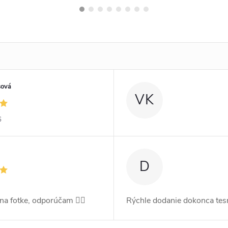
sová
VK
6
D
 na fotke, odporúčam 👍🏻
Rýchle dodanie dokonca tes