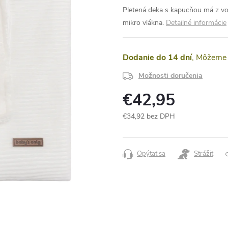
Pletená deka s kapucňou má z von
mikro vlákna.
Detailné informácie
Dodanie do 14 dní
Možnosti doručenia
€42,95
€34,92 bez DPH
Jednotková
cena:
Opýtať sa
Strážiť