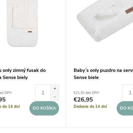
s only zimný fusak do
Baby´s only puzdro na serv
a Sense biely
Sense biele
bez DPH
€21,91 bez DPH
95
€26,95
e do 14 dní
Dodanie do 14 dní
DO KOŠÍKA
DO KO