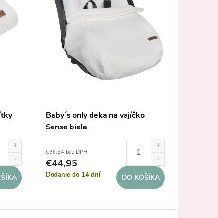
ítky
Baby´s only deka na vajíčko
Baby´s 
Sense biela
biela
od €38,98 
€36,54 bez DPH
€47
od
€44,95
Dodanie d
Dodanie do 14 dní
ŠÍKA
DO KOŠÍKA