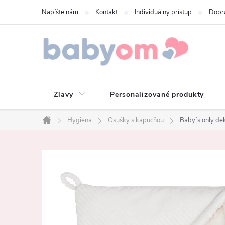
Prejsť
Napíšte nám
Kontakt
Individuálny prístup
Dopr
na
obsah
Zľavy
Personalizované produkty
Hygiena
Osušky s kapucňou
Baby´s only de
Domov