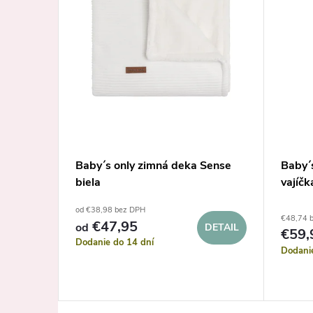
 froté
Baby´s only zimná deka Sense
Baby´
biela
vajíčk
od €38,98 bez DPH
€48,74 
€47,95
od
DETAIL
€59,
Dodanie do 14 dní
Dodani
KOŠÍKA