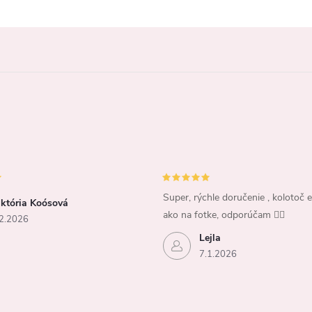
Super, rýchle doručenie , kolotoč e
iktória Koósová
ako na fotke, odporúčam 👍🏻
2.2026
Lejla
7.1.2026