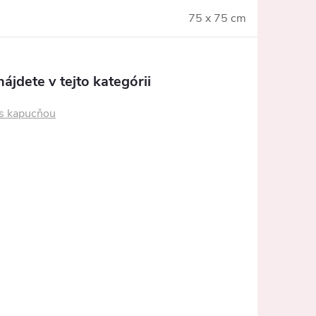
75 x 75 cm
ájdete v tejto kategórii
s kapucňou