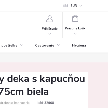
mačné podmienky
Vrátenie tovaru a reklamácia
EUR
Ochrana osobných ú
NÁKUPNÝ
KOŠÍK
Prázdny košík
Prihlásenie
 postieľky
Cestovanie
Hygiena
K
ly deka s kapucňou
75cm biela
drobnosti hodnotenia
Kód:
32908