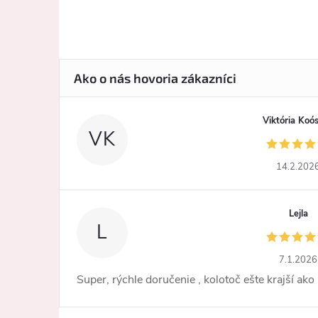
Viktória Koó
VK
14.2.202
Lejla
L
7.1.2026
Super, rýchle doručenie , kolotoč ešte krajší ako