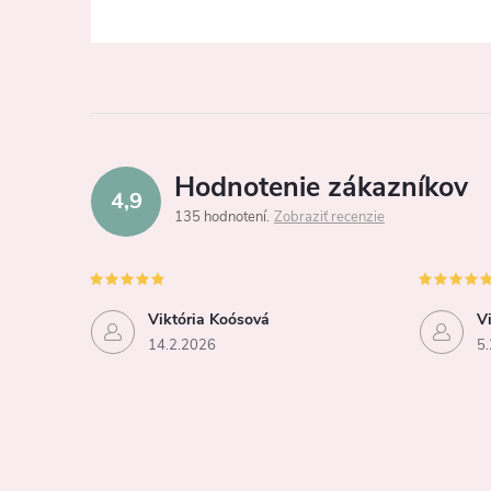
Hodnotenie zákazníkov
4,9
135 hodnotení
Zobraziť recenzie
Viktória Koósová
V
14.2.2026
5.