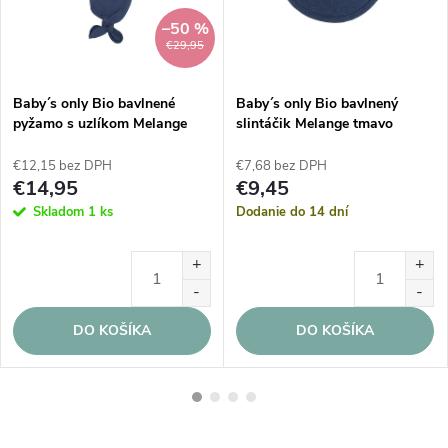
–50 %
€29,95
Baby´s only Bio bavlnené
Baby´s only Bio bavlnený
pyžamo s uzlíkom Melange
slintáčik Melange tmavo
tmavo modré
modrý
€12,15 bez DPH
€7,68 bez DPH
€14,95
€9,45
Skladom
1 ks
Dodanie do 14 dní
DO KOŠÍKA
DO KOŠÍKA