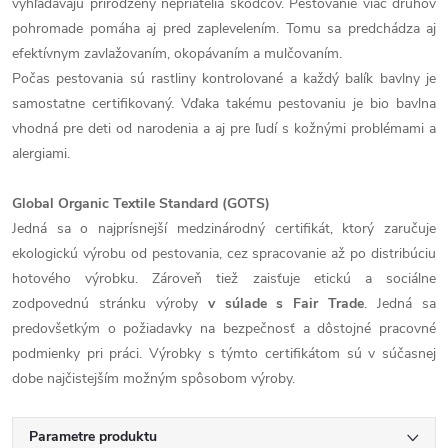
vyhľadávajú prirodzený nepriatelia škodcov. Pestovanie viac druhov
pohromade pomáha aj pred zaplevelením. Tomu sa predchádza aj
efektívnym zavlažovaním, okopávaním a mulčovaním.
Počas pestovania sú rastliny kontrolované a každý balík bavlny je
samostatne certifikovaný. Vďaka takému pestovaniu je bio bavlna
vhodná pre deti od narodenia a aj pre ľudí s kožnými problémami a
alergiami.
Global Organic Textile Standard (GOTS)
Jedná sa o najprísnejší medzinárodný certifikát, ktorý zaručuje
ekologickú výrobu od pestovania, cez spracovanie až po distribúciu
hotového výrobku. Zároveň tiež zaisťuje etickú a sociálne
zodpovednú stránku výroby
v súlade s Fair Trade
. Jedná sa
predovšetkým o požiadavky na bezpečnosť a dôstojné pracovné
podmienky pri práci. Výrobky s týmto certifikátom sú v súčasnej
dobe najčistejším možným spôsobom výroby.
Parametre produktu