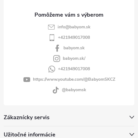
e
info
@
babyom.sk
+421949017008
babyom.sk
babyom.sk/
+421949017008
https://www.youtube.com/@BabyomSKCZ
@babyomsk
Zákaznícky servis
Užitočné informácie