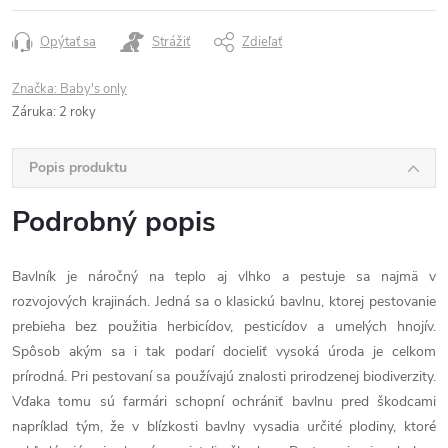
Opýtať sa
Strážiť
Zdieľať
Značka:
Baby's only
Záruka
:
2 roky
Popis produktu
Podrobný popis
Bavlník je náročný na teplo aj vlhko a pestuje sa najmä v
rozvojových krajinách. Jedná sa o klasickú bavlnu, ktorej pestovanie
prebieha bez použitia herbicídov, pesticídov a umelých hnojív.
Spôsob akým sa i tak podarí docieliť vysoká úroda je celkom
prírodná. Pri pestovaní sa používajú znalosti prirodzenej biodiverzity.
Vďaka tomu sú farmári schopní ochrániť bavlnu pred škodcami
napríklad tým, že v blízkosti bavlny vysadia určité plodiny, ktoré