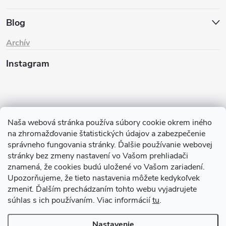
Blog
Archív
Instagram
Naša webová stránka používa súbory cookie okrem iného
na zhromažďovanie štatistických údajov a zabezpečenie
správneho fungovania stránky. Ďalšie používanie webovej
stránky bez zmeny nastavení vo Vašom prehliadači
znamená, že cookies budú uložené vo Vašom zariadení.
Sledovať na Instagrame
Upozorňujeme, že tieto nastavenia môžete kedykoľvek
zmeniť. Ďalším prechádzaním tohto webu vyjadrujete
TIk Tok
Instagram
Facebook
súhlas s ich používaním. Viac informácií
tu
.
Nastavenie