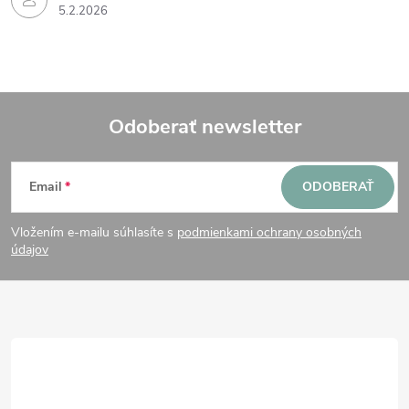
5.2.2026
Odoberať newsletter
Z
Email
ODOBERAŤ
á
Vložením e-mailu súhlasíte s
podmienkami ochrany osobných
p
údajov
ä
t
i