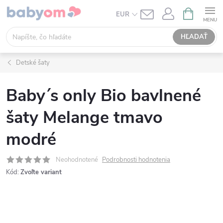
Prejsť
NÁKUPN
EUR
KOŠÍK
na
obsah
HĽADAŤ
Detské šaty
Baby´s only Bio bavlnené
šaty Melange tmavo
modré
Neohodnotené
Podrobnosti hodnotenia
Kód:
Zvoľte variant