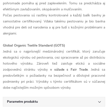
pohromade pomáha aj pred zaplevelením. Tomu sa predchádza aj
efektívnym zavlažovaním, okopávaním a mulčovaním.
Počas pestovania sú rastliny kontrolované a každý balík bavlny je
samostatne certifikovaný. Vďaka takému pestovaniu je bio bavlna
vhodná pre deti od narodenia a aj pre ľudí s kožnými problémami a
alergiami.
Global Organic Textile Standard (GOTS)
Jedná sa o najprísnejší medzinárodný certifikát, ktorý zaručuje
ekologickú výrobu od pestovania, cez spracovanie až po distribúciu
hotového výrobku. Zároveň tiež zaisťuje etickú a sociálne
zodpovednú stránku výroby
v súlade s Fair Trade
. Jedná sa
predovšetkým o požiadavky na bezpečnosť a dôstojné pracovné
podmienky pri práci. Výrobky s týmto certifikátom sú v súčasnej
dobe najčistejším možným spôsobom výroby.
Parametre produktu