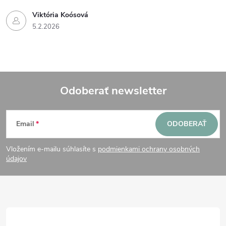
Viktória Koósová
5.2.2026
Odoberať newsletter
Z
Email
ODOBERAŤ
á
Vložením e-mailu súhlasíte s
podmienkami ochrany osobných
p
údajov
ä
t