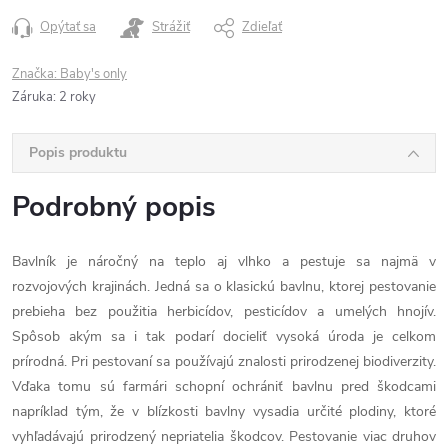
Opýtať sa
Strážiť
Zdieľať
Značka:
Baby's only
Záruka
:
2 roky
Popis produktu
Podrobný popis
Bavlník je náročný na teplo aj vlhko a pestuje sa najmä v
rozvojových krajinách. Jedná sa o klasickú bavlnu, ktorej pestovanie
prebieha bez použitia herbicídov, pesticídov a umelých hnojív.
Spôsob akým sa i tak podarí docieliť vysoká úroda je celkom
prírodná. Pri pestovaní sa používajú znalosti prirodzenej biodiverzity.
Vďaka tomu sú farmári schopní ochrániť bavlnu pred škodcami
napríklad tým, že v blízkosti bavlny vysadia určité plodiny, ktoré
vyhľadávajú prirodzený nepriatelia škodcov. Pestovanie viac druhov