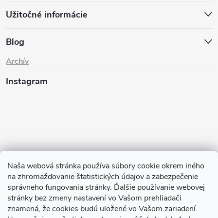
Užitočné informácie
Blog
Archív
Instagram
Naša webová stránka používa súbory cookie okrem iného
na zhromažďovanie štatistických údajov a zabezpečenie
Sledovať na Instagrame
správneho fungovania stránky. Ďalšie používanie webovej
stránky bez zmeny nastavení vo Vašom prehliadači
znamená, že cookies budú uložené vo Vašom zariadení.
TIk Tok
Instagram
Facebook