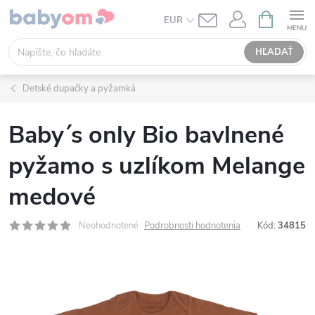
Prejsť
NÁKUPN
EUR
KOŠÍK
na
obsah
HĽADAŤ
Detské dupačky a pyžamká
Baby´s only Bio bavlnené
pyžamo s uzlíkom Melange
medové
Neohodnotené
Podrobnosti hodnotenia
Kód:
34815