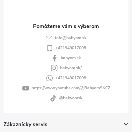
i
e
info
@
babyom.sk
+421949017008
babyom.sk
babyom.sk/
+421949017008
https://www.youtube.com/@BabyomSKCZ
@babyomsk
Zákaznícky servis