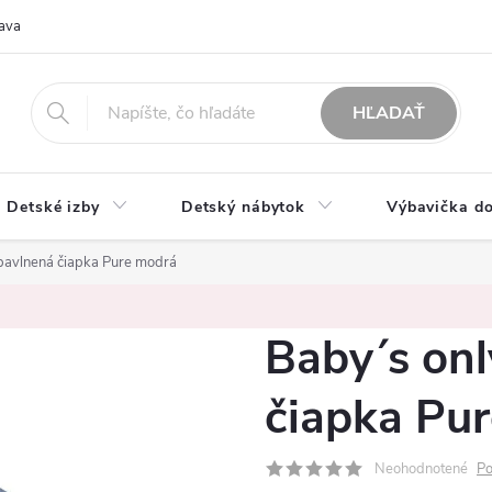
ava
O nás
Možnosti platby
Obchodné podmienky
Rekla
HĽADAŤ
Detské izby
Detský nábytok
Výbavička do
 bavlnená čiapka Pure modrá
Baby´s onl
čiapka Pu
Neohodnotené
Po