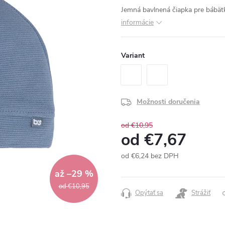
Jemná bavlnená čiapka pre bábät
informácie
Variant
Možnosti doručenia
od €10,95
od
€7,67
od
€6,24
bez DPH
Jednotková
až –29 %
cena:
od €10,95
Opýtať sa
Strážiť