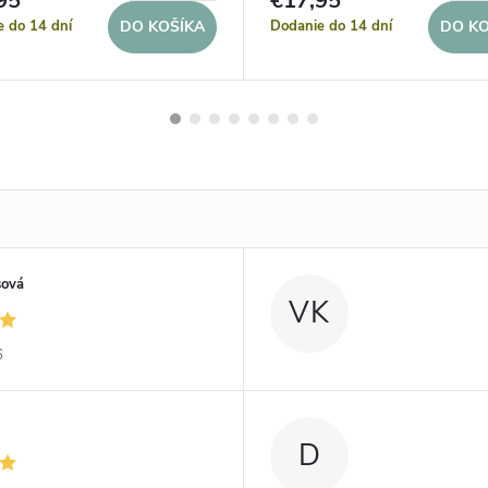
95
€17,95
e do 14 dní
Dodanie do 14 dní
DO KOŠÍKA
DO KO
sová
VK
6
D