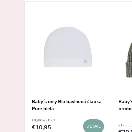
 čiapka
Baby´s only Bio bavlnená čiapka
Baby's
Pure biela
brmbo
€8,90 bez DPH
€17,03 
DETAIL
€10,95
DETAIL