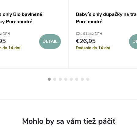
 only Bio bavlnené
Baby´s only dupačky na tr
ky Pure modré
Pure modré
ez DPH
€21,91 bez DPH
95
€26,95
DETAIL
D
e do 14 dní
Dodanie do 14 dní