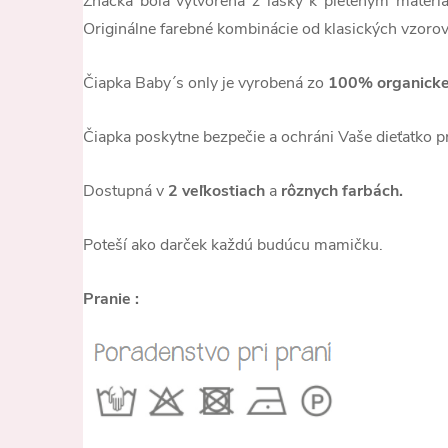
Značka bola vytvorená z lásky k pleteným mate
Originálne farebné kombinácie od klasických vzorov
Čiapka Baby´s only je vyrobená zo
100% organicke
Čiapka poskytne bezpečie a ochráni Vaše dieťatko 
Dostupná v
2 veľkostiach
a
rôznych farbách.
Poteší ako darček každú budúcu mamičku.
Pranie :