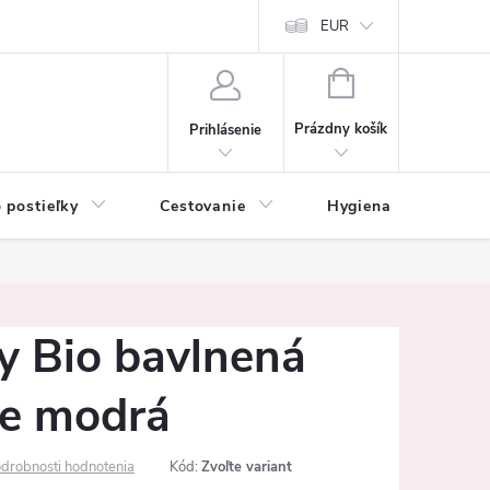
mačné podmienky
Vrátenie tovaru a reklamácia
EUR
Ochrana osobných ú
NÁKUPNÝ
KOŠÍK
Prázdny košík
Prihlásenie
 postieľky
Cestovanie
Hygiena
K
y Bio bavlnená
re modrá
drobnosti hodnotenia
Kód:
Zvoľte variant