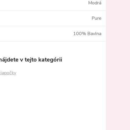
Modrá
Pure
100% Bavlna
ájdete v tejto kategórii
čiapočky