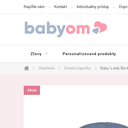
Prejsť
Napíšte nám
Kontakt
Individuálny prístup
Dopr
na
obsah
Zľavy
Personalizované produkty
Oblečenie
Detské čiapočky
Baby´s only Bio
Domov
Akcia