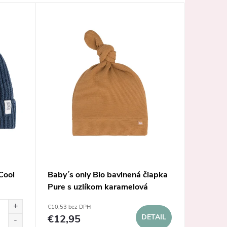
Akcia
Cool
Baby´s only Bio bavlnená čiapka
Baby´s 
Pure s uzlíkom karamelová
Pure s 
€10,53 bez DPH
od €5,85 b
€12,95
DETAIL
€7,
od