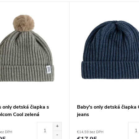
 only detská čiapka s
Baby's only detská čiapka 
lcom Cool zelená
jeans
bez DPH
€14,59 bez DPH