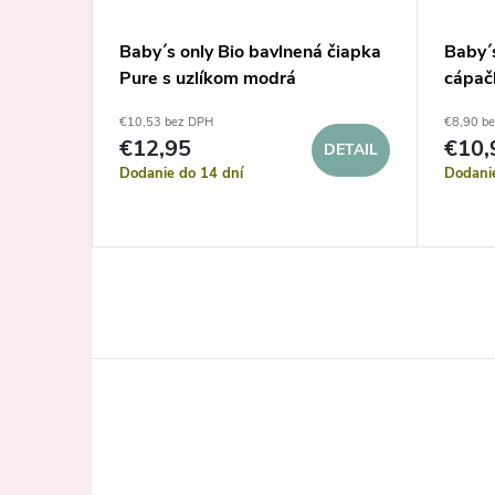
mo Pure
Baby´s only Bio bavlnená čiapka
Baby´s
Pure s uzlíkom modrá
cápač
€10,53 bez DPH
€8,90 b
€12,95
€10,
DETAIL
DETAIL
Dodanie do 14 dní
Dodani