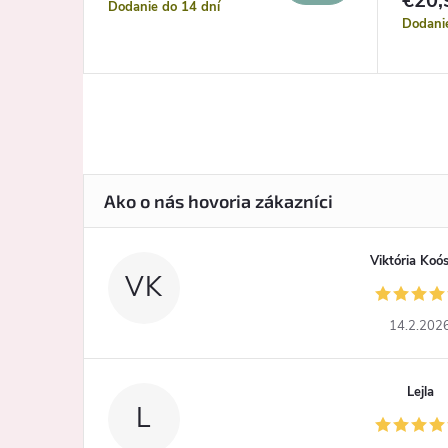
€20,
Dodanie do 14 dní
Dodani
Viktória Koó
VK
14.2.202
Lejla
L