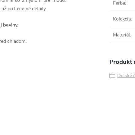
riálom a so zmyslom pre módu.
Farba
:
 až po luxusné detaily.
Kolekcia
:
j bavlny.
Materiál
:
pred chladom.
Produkt n
Detské 