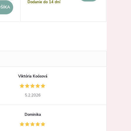
Dodanie do 14 dní
Sklad
ŠÍKA
Viktória Koósová
5.2.2026
Dominika