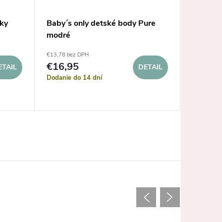
aky
Baby´s only detské body Pure
Baby´s 
modré
podložk
€13,78 bez DPH
€20,28 be
€16,95
ETAIL
DETAIL
€24,9
Dodanie do 14 dní
Dodanie d